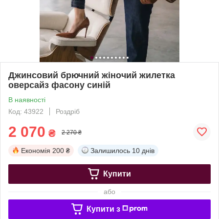
Джинсовий брючний жіночий жилетка
оверсайз фасону синій
В наявності
Код: 43922
Роздріб
2 070
₴
2 270 ₴
Економія
200 ₴
Залишилось
10 днів
Купити
або
Купити з