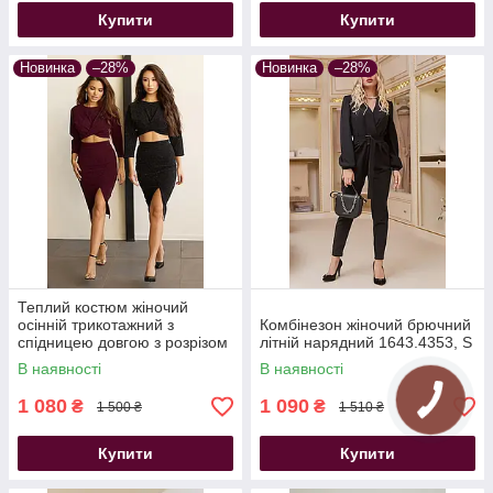
Купити
Купити
Новинка
–28%
Новинка
–28%
Теплий костюм жіночий
осінній трикотажний з
Комбінезон жіночий брючний
спідницею довгою з розрізом
літній нарядний 1643.4353, S
бордовий
В наявності
В наявності
1 080
1 090
₴
₴
1 500 ₴
1 510 ₴
Купити
Купити