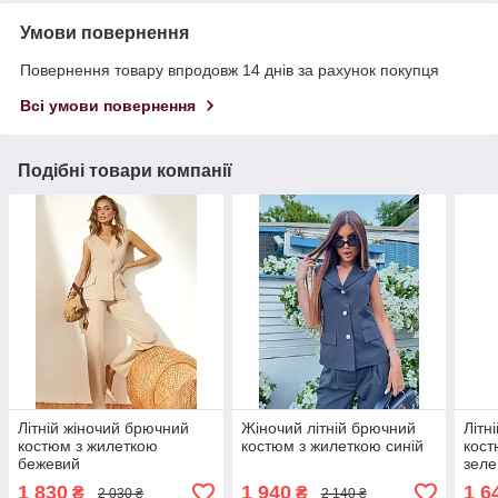
Умови повернення
Повернення товару впродовж 14 днів за рахунок покупця
Всі умови повернення
Подібні товари компанії
Літній жіночий брючний
Жіночий літній брючний
Літн
костюм з жилеткою
костюм з жилеткою синій
кост
бежевий
зел
1 830
1 940
1 6
₴
₴
2 030 ₴
2 140 ₴