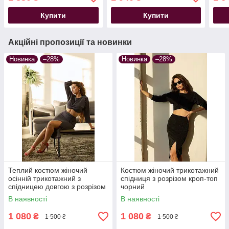
Купити
Купити
Акційні пропозиції та новинки
Новинка
–28%
Новинка
–28%
Теплий костюм жіночий
Костюм жіночий трикотажний
осінній трикотажний з
спідниця з розрізом кроп-топ
спідницею довгою з розрізом
чорний
сірий
В наявності
В наявності
1 080
1 080
₴
₴
1 500 ₴
1 500 ₴