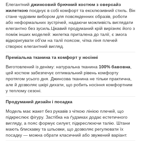
Елегантний
джинсовий брючний костюм з оверсайз
жилеткою
поєднує в собі комфорт та ексклюзивний стиль. Він
стане чудовим вибором для повсякденних образів, роботи
або неформальних зустрічей, надаючи можливість виглядати
елегантно без зусиль.Цікавий продуманий крій вирізняє його з
поміж інших моделей: жилетка приталена до талії, є змога
відкоригувати об'єм на талії поясом, чітка ліня плечей
створює елегантний вигляд.
Преміальна тканина та комфорт у носінні
Виготовлений із деніму: натуральна тканина
100% бавовна
,
цей костюм забезпечує оптимальний рівень комфорту
протягом усього дня. Джинсова тканина не тільки практична,
але й дозволяє шкірі дихати, що робить носіння комфортним
у теплому сезоні.
Продуманий дизайн і посадка
Модель має жакет без рукавів з чіткою лінією плечей, що
підкреслює фігуру. Застібка на ґудзиках додає естетичного
вигляду, а пояс формує силует, підкреслюючи талію. Штани
мають блискавку та шльовки, що дозволяє регулювати їх
посадку — можна обрати класичний або звужений варіант.