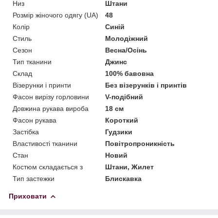
Низ
Штани
Розмір жіночого одягу (UA)
48
Колір
Синій
Стиль
Молодіжний
Сезон
Весна/Осінь
Тип тканини
Джинс
Склад
100% бавовна
Візерунки і принти
Без візерунків і принтів
Фасон вирізу горловини
V-подібний
Довжина рукава вироба
18 см
Фасон рукава
Короткий
Застібка
Гудзики
Властивості тканини
Повітропроникність
Стан
Новий
Костюм складається з
Штани, Жилет
Тип застежки
Блискавка
Приховати