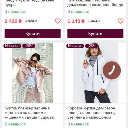
пудра
демісезонна хамелеон бордо
В наявності
В наявності
2 420
1 140
₴
₴
3 920 ₴
1 840 ₴
Купити
Купити
Новинка
–28%
Новинка
–26%
Куртка блейзер весняна
Коротка куртка демісезон
коротка з накладними
плащівка на ранню весну
кишенями замша пудрова
утеплена з капюшоном
великих розмірів біла
В наявності
В наявності