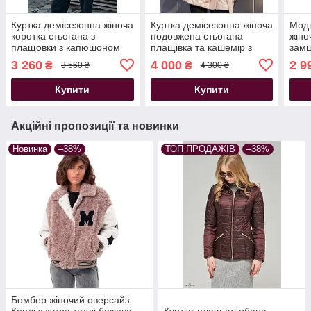
Куртка демісезонна жіноча
Куртка демісезонна жіноча
Модн
коротка стьогана з
подовжена стьогана
жіно
плащовки з капюшоном
плащівка та кашемір з
зам
молочна мокко
капюшоном на поясі
подо
3 260
4 000
2 9
₴
₴
3 560 ₴
4 300 ₴
молочна
Купити
Купити
Акційні пропозиції та новинки
Новинка
–38%
ТОП ПРОДАЖІВ
–38%
Бомбер жіночий оверсайз
Кенді з хутра тедді бежева
Куртка-плащ стьобана