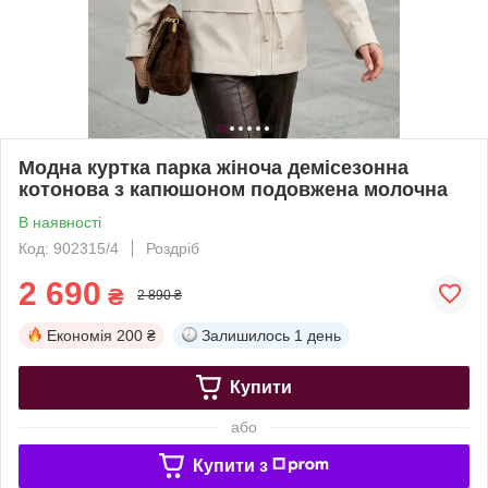
Модна куртка парка жіноча демісезонна
котонова з капюшоном подовжена молочна
В наявності
Код: 902315/4
Роздріб
2 690
₴
2 890 ₴
Економія
200 ₴
Залишилось
1 день
Купити
або
Купити з