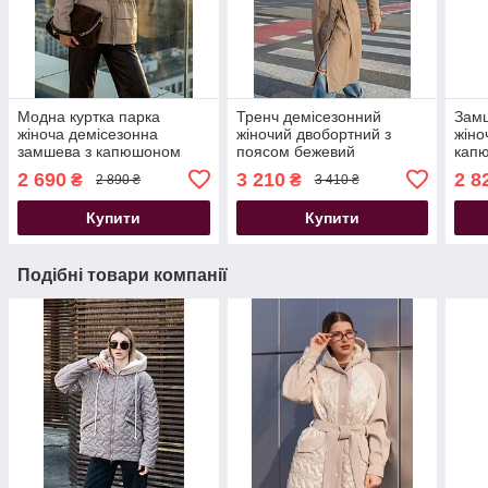
Модна куртка парка
Тренч демісезонний
Замш
жіноча демісезонна
жіночий двобортний з
жіно
замшева з капюшоном
поясом бежевий
кап
подовжена бежева
2 690
3 210
2 8
₴
₴
2 890 ₴
3 410 ₴
Купити
Купити
Подібні товари компанії