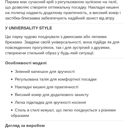
Парака має сучасний крій з регульованою куліскою на талії,
що дозволяє створити оптимальну посадку. Накладні кишені
на поличці надають додаткову практичність, а високий комір і
застібка-блискавка забезпечують надійний захист від вітру.
У UNIVERSALITY STYLE
Цю парку чудово поєднувати з джинсами або легкими
брюками. Завдяки своїй універсальності, вона підійде як для
повсякденних прогулянок, так і для зустрічей з друзями,
створюючи стильний образ у будь-якій ситуації.
Особливості моделі
Знімний капюшон для зручності
Регульована талія для комфортної посадки
Накладні кишені для практичності
Високий комір для додаткового захисту
Легка підкладка для зручності носіння
Стиль в стилі кежуал, що легко поєднується з різними
образами
Догляд за виробом