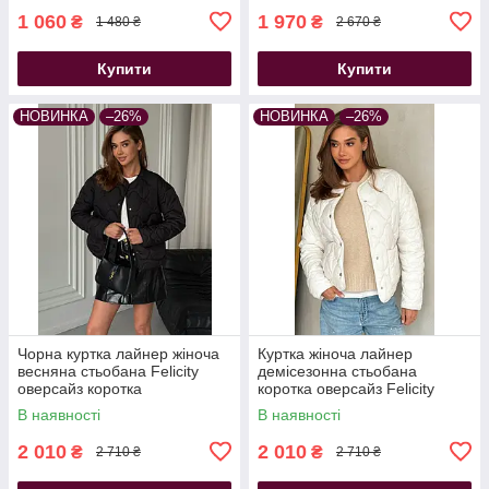
1 060
1 970
₴
₴
1 480 ₴
2 670 ₴
Купити
Купити
НОВИНКА
–26%
НОВИНКА
–26%
Чорна куртка лайнер жіноча
Куртка жіноча лайнер
весняна стьобана Felicity
демісезонна стьобана
оверсайз коротка
коротка оверсайз Felicity
молочна
В наявності
В наявності
2 010
2 010
₴
₴
2 710 ₴
2 710 ₴