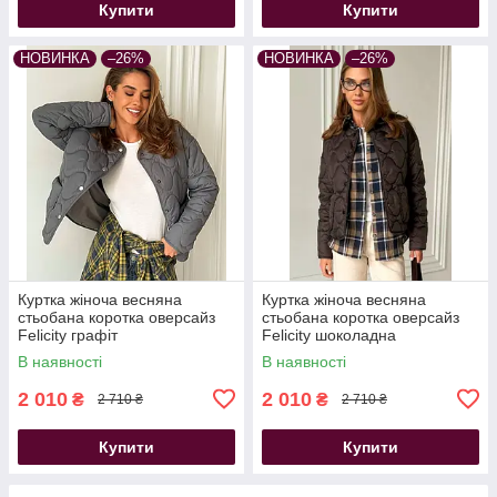
Купити
Купити
НОВИНКА
–26%
НОВИНКА
–26%
Куртка жіноча весняна
Куртка жіноча весняна
стьобана коротка оверсайз
стьобана коротка оверсайз
Felicity графіт
Felicity шоколадна
В наявності
В наявності
2 010
2 010
₴
₴
2 710 ₴
2 710 ₴
Купити
Купити