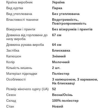
Країна виробник
Україна
Вид куртки
Парка
Вид утеплювача
Без утеплювача
Властивості тканини
Водотривкість,
Повітропроникність
Візерунки і принти
Без візерунків і принтів
Довжина від горловини до
67 см
низу вироба
Довжина рукава вироба
64 см
Застібка
Блискавка
Капюшон
Знімний
Колір
Молочний
Кількість кишень
2 шт.
Матеріал підкладки
Поліестер
Особливості
З капюшоном, З карманом,
На блискавці
Розмір жіночого одягу (UA)
52
Сезон
Весна/Осінь
Склад
100% поліестер
Стан
Новий