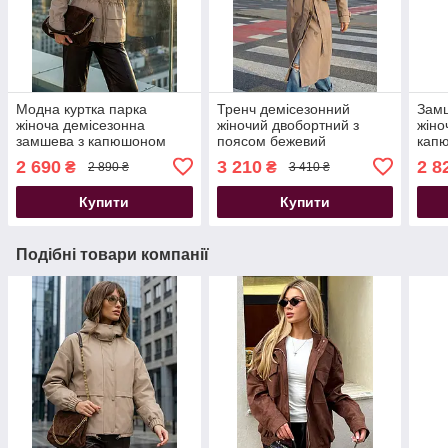
Модна куртка парка
Тренч демісезонний
Замш
жіноча демісезонна
жіночий двобортний з
жіно
замшева з капюшоном
поясом бежевий
кап
подовжена бежева
2 690
3 210
2 8
₴
₴
2 890 ₴
3 410 ₴
Купити
Купити
Подібні товари компанії