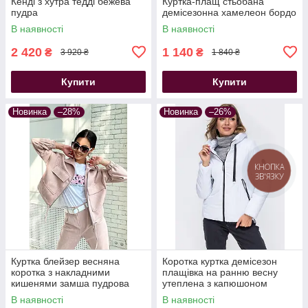
Кенді з хутра тедді бежева
Куртка-плащ стьобана
пудра
демісезонна хамелеон бордо
В наявності
В наявності
2 420
1 140
₴
₴
3 920 ₴
1 840 ₴
Купити
Купити
Новинка
–28%
Новинка
–26%
КНОПКА
ЗВ'ЯЗКУ
Куртка блейзер весняна
Коротка куртка демісезон
коротка з накладними
плащівка на ранню весну
кишенями замша пудрова
утеплена з капюшоном
великих розмірів біла
В наявності
В наявності