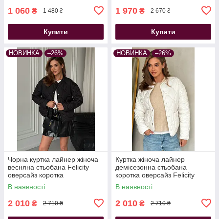
1 060
1 970
₴
₴
1 480 ₴
2 670 ₴
Купити
Купити
НОВИНКА
–26%
НОВИНКА
–26%
Чорна куртка лайнер жіноча
Куртка жіноча лайнер
весняна стьобана Felicity
демісезонна стьобана
оверсайз коротка
коротка оверсайз Felicity
молочна
В наявності
В наявності
2 010
2 010
₴
₴
2 710 ₴
2 710 ₴