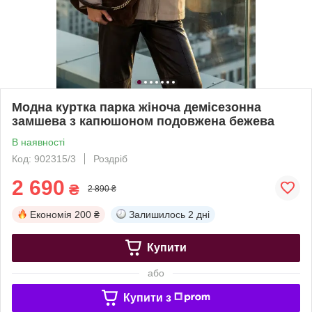
Модна куртка парка жіноча демісезонна
замшева з капюшоном подовжена бежева
В наявності
Код: 902315/3
Роздріб
2 690
₴
2 890 ₴
Економія
200 ₴
Залишилось
2 дні
Купити
або
Купити з