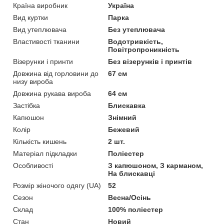
Країна виробник
Україна
Вид куртки
Парка
Вид утеплювача
Без утеплювача
Властивості тканини
Водотривкість,
Повітропроникність
Візерунки і принти
Без візерунків і принтів
Довжина від горловини до
67 см
низу вироба
Довжина рукава вироба
64 см
Застібка
Блискавка
Капюшон
Знімний
Колір
Бежевий
Кількість кишень
2 шт.
Матеріал підкладки
Поліестер
Особливості
З капюшоном, З карманом,
На блискавці
Розмір жіночого одягу (UA)
52
Сезон
Весна/Осінь
Склад
100% поліестер
Стан
Новий