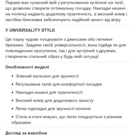
Парака має сучасний крій з регульованою куліскою на талії,
що дозволяє створити оптимальну посадку. Накладні кишені
на поличці надають додаткову практичність, а високий комір і
застібка-блискавка забезпечують надійний захист від вітру.
У UNIVERSALITY STYLE
Цю парку чудово поєднувати з джинсами або легкими
брюками. Завдяки своїй універсальності, вона підійде як для
повсякденних прогулянок, так і для зустрічей з друзями,
створюючи стильний образ у будь-якій ситуації.
Особливості моделі
Знімний капюшон для зручності
Регульована талія для комфортної посадки
Накладні кишені для практичності
Високий комір для додаткового захисту
Легка підкладка для зручності носіння
Стиль в стилі кежуал, що легко поєднується з різними
образами
Догляд за виробом