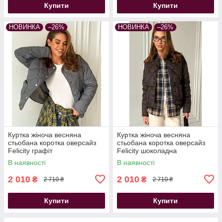
Купити
Купити
НОВИНКА
–26%
НОВИНКА
–26%
Куртка жіноча весняна
Куртка жіноча весняна
стьобана коротка оверсайз
стьобана коротка оверсайз
Felicity графіт
Felicity шоколадна
В наявності
В наявності
2 010
2 010
₴
₴
2 710 ₴
2 710 ₴
Купити
Купити