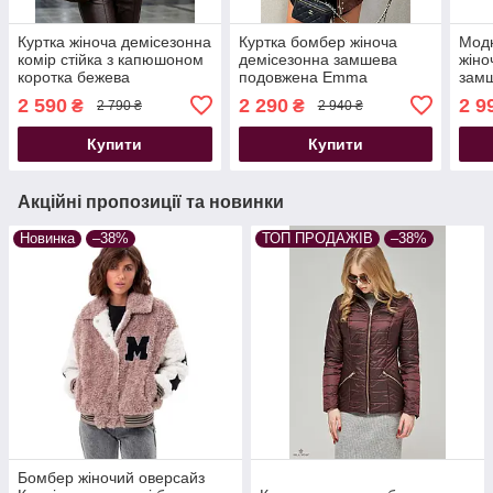
Куртка жіноча демісезонна
Куртка бомбер жіноча
Модн
комір стійка з капюшоном
демісезонна замшева
жіно
коротка бежева
подовжена Emma
зам
шоколадна
подо
2 590
2 290
2 9
₴
₴
2 790 ₴
2 940 ₴
Купити
Купити
Акційні пропозиції та новинки
Новинка
–38%
ТОП ПРОДАЖІВ
–38%
Бомбер жіночий оверсайз