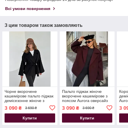
Всі умови повернення
З цим товаром також замовляють
Чорне вкорочене
Пальто піджак жіноче
Коро
кашемірове пальто піджак
вкорочене кашемірове з
демі
демісезонне жіноче з
поясом Aurora оверсайз
Auro
поясом Aurora оверсайз
бургунді
каше
3 090
3 090
3 0
₴
₴
3 690 ₴
3 690 ₴
мол
Купити
Купити