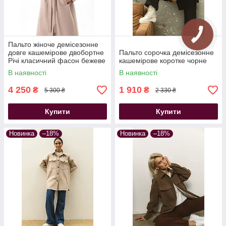
Пальто жіноче демісезонне
довге кашемірове двобортне
Пальто сорочка демісезонне
Річі класичний фасон бежеве
кашемірове коротке чорне
В наявності
В наявності
4 250
1 910
₴
₴
5 300 ₴
2 330 ₴
Купити
Купити
Новинка
–18%
Новинка
–18%