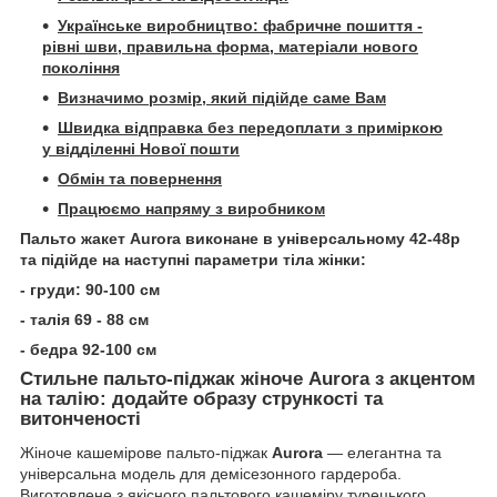
Українське виробництво: ф
абричне пошиття -
рівні шви, правильна форма, матеріали нового
покоління
Визначимо розмір, який підійде саме Вам
Швидка відправка без передоплати з приміркою
у відділенні Нової пошти
Обмін та повернення
Працюємо напряму з виробником
Пальто жакет Aurora виконане в універсальному 42-48р
та підійде на наступні параметри тіла жінки:
- груди: 90-100 см
- талія 69 - 88 см
- бедра 92-100 см
Стильне пальто-піджак жіноче Aurora з акцентом
на талію: додайте образу стрункості та
витонченості
Жіноче кашемірове пальто-піджак
Aurora
— елегантна та
універсальна модель для демісезонного гардероба.
Виготовлене з якісного пальтового кашеміру турецького