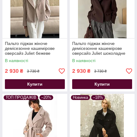
Пальто піджак жіноче
Пальто піджак жіноче
демісезонне кашемірове
демісезонне кашемірове
оверсайз Juliet бежеве
оверсайз Juliet шоколадне
В наявності
В наявності
2 930
2 930
₴
₴
3 730 ₴
3 730 ₴
Купити
Купити
ТОП ПРОДАЖІВ
–20%
Новинка
–18%