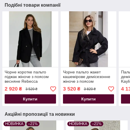
Подібні товари компанії
Чорне коротке пальто
Чорне пальто жакет
Паль
піджак жіноче з поясом
кашемірове демісезонне
демі
весняне Rebecca
жіноче з поясом
Kayl
кашемірове
2 920
3 520
4 1
₴
₴
3 520 ₴
3 820 ₴
Купити
Купити
Акційні пропозиції та новинки
НОВИНКА
–21%
НОВИНКА
–21%