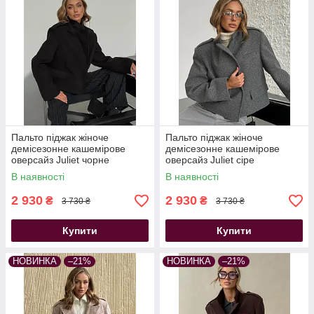
Пальто піджак жіноче
Пальто піджак жіноче
демісезонне кашемірове
демісезонне кашемірове
оверсайз Juliet чорне
оверсайз Juliet сіре
В наявності
В наявності
2 930
2 930
₴
₴
3 730 ₴
3 730 ₴
Купити
Купити
НОВИНКА
–21%
НОВИНКА
–21%