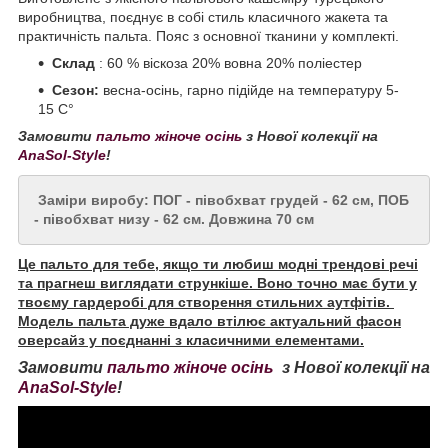
виробництва, поєднує в собі стиль класичного жакета та
практичність пальта. Пояс з основної тканини у комплекті.
Склад
: 60 % віскоза 20% вовна 20% поліестер
Сезон:
весна-осінь, гарно підійде на температуру 5-
15 С°
Замовити
пальто жіноче осінь
з Нової колекції на
AnaSol-Style
!
Заміри виробу: ПОГ - півобхват грудей - 62 см, ПОБ
- півобхват низу - 62 см. Довжина 70 см
Це пальто для тебе, якщо ти любиш модні трендові речі
та прагнеш виглядати стрункіше. Воно точно має бути у
твоєму гардеробі для створення стильних аутфітів.
Модель пальта дуже вдало втілює актуальний фасон
оверсайз у поєднанні з класичними елементами.
Замовити
пальто жіноче осінь
з Нової колекції на
AnaSol-Style
!