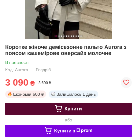
Коротке жіноче демісезонне пальто Aurora з
поясом кашемірове оверсайз молочне
В наявності
Код: Aurora
Роздріб
3 090
₴
3 690 ₴
Економія
600 ₴
Залишилось
1 день
Купити
або
Купити з