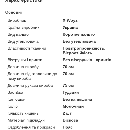
Характеристики
Основні
Виробник
X-Woyz
Країна виробник
Україна
Вид пальто
Коротке пальто
Вид утеплювача
Без утеплювача
Властивості тканини
Повітропроникність,
Вітростійкість
Візерунки і принти
Без візерунків і принтів
Довжина виробу
70 см
Довжина від горловини до
70 см
низу вироба
Довжина рукава вироба
75 см
Застібка
Гудзики
Капюшон
Без капюшона
Колір
Молочний
Кількість кишень
2 шт.
Матеріал підкладки
Віскоза
Оздоблення та прикраси
Пояс