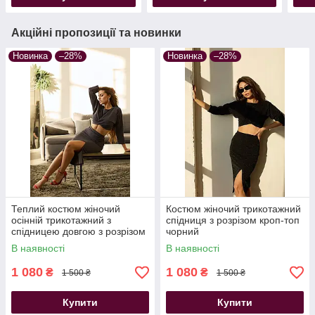
Акційні пропозиції та новинки
Новинка
–28%
Новинка
–28%
Теплий костюм жіночий
Костюм жіночий трикотажний
осінній трикотажний з
спідниця з розрізом кроп-топ
спідницею довгою з розрізом
чорний
сірий
В наявності
В наявності
1 080
1 080
₴
₴
1 500 ₴
1 500 ₴
Купити
Купити