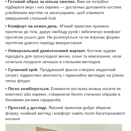
•
Готовий образ за кілька хвилин.
Вам не потрібно
підбирати верх і низ окремо — достатньо доповнити костюм
улюбленим взуттям та аксесуарами, щоб отримати
завершений стильний look
•
Комфорт на кожен день.
М'який трикотаж приємно
прилягає до тіла, дарує свободу рухів і забезпечує комфорт
протягом усього дня. Не розтягується та не втрачає форми
протягом довгого періоду використання
•
Універсальний демісезонний варіант.
Костюм чудово
підходить для прохолодної весни, осені та міжсезоння, коли
хочеться поєднати затишок зі стильним виглядом.
•
Сучасний крій.
Продуманий фасон створює акуратний
силует, підкреслює жіночність і гармонійно виглядає на різних
типах фігури.
•
Легко комбінується.
Елементи костюма можна носити як
комплект або окремо, створюючи безліч стильних образів із
базовими речами гардероба.
•
Простий у догляді.
Якісний трикотаж добре зберігає
форму, охайний вигляд і комфорт навіть після багаторазового
носіння.