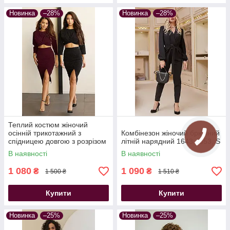
Новинка
–28%
Новинка
–28%
Теплий костюм жіночий
осінній трикотажний з
Комбінезон жіночий брючний
спідницею довгою з розрізом
літній нарядний 1643.4353, S
бордовий
В наявності
В наявності
1 080
1 090
₴
₴
1 500 ₴
1 510 ₴
Купити
Купити
Новинка
–25%
Новинка
–25%