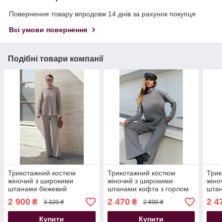
Повернення товару впродовж 14 днів за рахунок покупця
Всі умови повернення
Подібні товари компанії
Трикотажний костюм
Трикотажний костюм
Трик
жіночий з широкими
жіночий з широкими
жіно
штанами бежевий
штанами кофта з горлом
штан
сірий
мол
2 900
2 470
2 4
₴
₴
3 320 ₴
2 890 ₴
Купити
Купити