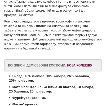
сучасної жінки, яка цінує комфорт і стиль в повсякденному
житті. Його елегантні лінії та м'яка фактура створюють
гармонійний образ, ідеальний як для офісу, так і для
прогулянки містом.
Комплект складається з прямого крою кофта з високим
коміром та широких штанів на еластичній резинці, що
забезпечує легкість у носінні. Розрізи збоку кофти додають
нотку оригінальності, а щільна в'язка тримає форму і дарує
відчуття затишку. Цей універсальний наряд легко комбінується
з різними елементами гардеробу, створюючи бездоганне
враження в будь-якій ситуації.
ВСІ ЖІНОЧІ ДЕМІСЕЗОННІ КОСТЮМИ:
НОВА КОЛЕКЦІЯ
Склад: 40% віскоза, 10% ангора, 25% бавовна,
25% поліестер.
Матеріал: італійська вязка 40 віскоза, 10 ангора,
25 бавовна, 25 поліестер.
Фурнітура: резинка.
Фасон: прямий.