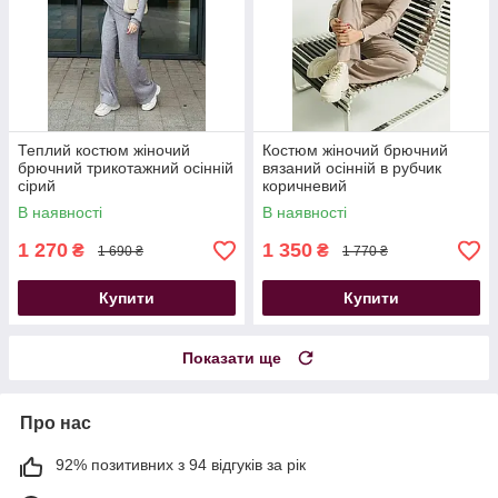
Теплий костюм жіночий
Костюм жіночий брючний
брючний трикотажний осінній
вязаний осінній в рубчик
сірий
коричневий
В наявності
В наявності
1 270
1 350
₴
₴
1 690 ₴
1 770 ₴
Купити
Купити
Показати ще
Про нас
92% позитивних з 94 відгуків за рік