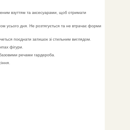
леним взуттям та аксесуарами, щоб отримати
гом усього дня. Не розтягується та не втрачає форми
очеться поєднати затишок зі стильним виглядом.
ипах фігури.
 базовими речами гардероба.
сіння.