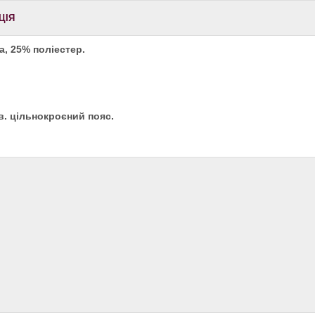
ЦІЯ
а, 25% поліестер.
. цільнокроєний пояс.