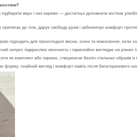
 костюм?
 підбирати верх і низ окремо — достатньо доповнити костюм улюб
прилягає до тіла, дарує свободу рухів і забезпечує комфорт протя
ово підходить для прохолодної весни, осені та міжсезоння, коли х
 силует, підкреслює жіночність і гармонійно виглядає на різних т
ти як комплект або окремо, створюючи безліч стильних образів із
є форму, охайний вигляд і комфорт навіть після багаторазового но