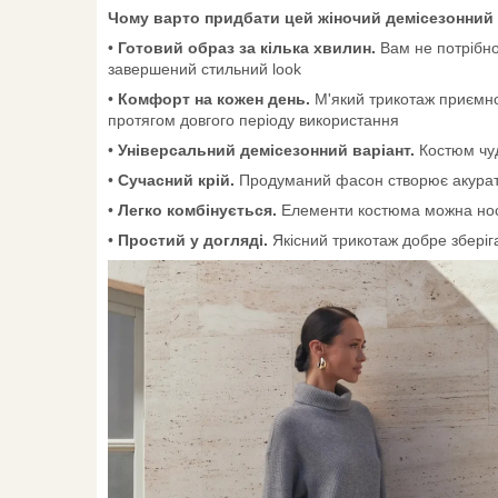
Чому варто придбати цей жіночий демісезонний
•
Готовий образ за кілька хвилин.
Вам не потрібно
завершений стильний look
•
Комфорт на кожен день.
М'який трикотаж приємно 
протягом довгого періоду використання
•
Універсальний демісезонний варіант.
Костюм чуд
•
Сучасний крій.
Продуманий фасон створює акуратний
•
Легко комбінується.
Елементи костюма можна носи
•
Простий у догляді.
Якісний трикотаж добре зберіга