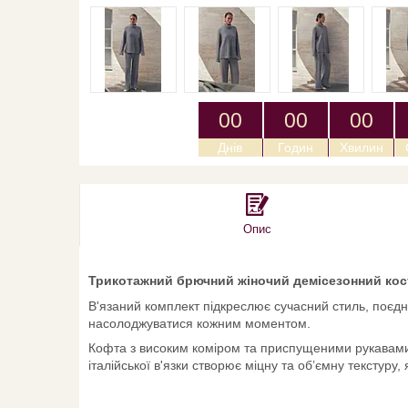
0
0
0
0
0
0
Днів
Годин
Хвилин
Опис
Трикотажний брючний жіночий демісезонний кост
В'язаний комплект підкреслює сучасний стиль, поєдн
насолоджуватися кожним моментом.
Кофта з високим коміром та приспущеними рукавами д
італійської в'язки створює міцну та об’ємну текстуру,