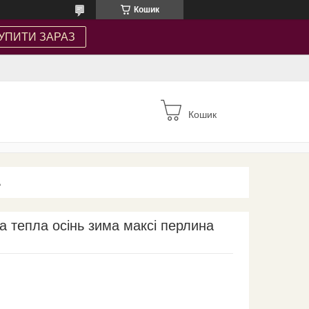
Кошик
УПИТИ ЗАРАЗ
Кошик
А
а тепла осінь зима максі перлина