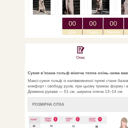
0
0
0
0
0
0
Днів
Годин
Хвилин
Опис
Сукня в’язана гольф жіноча тепла осінь-зима мак
Максі-сукня гольф із напіввовняної пряжі стане баз
комфорт і свободу рухів, при цьому тримає форму і 
Довжина рукава — 51 см, ширина плеча 13–14 см.
РОЗМІРНА СІТКА