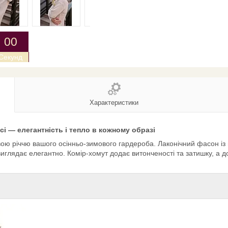
0
0
Секунд
Характеристики
сі — елегантність і тепло в кожному образі
овою річчю вашого осінньо-зимового гардероба. Лаконічний фасон і
виглядає елегантно. Комір-хомут додає витонченості та затишку, а 