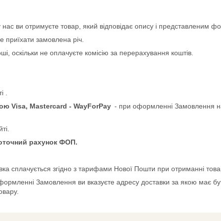
нас ви отримуєте товар, який відповідає опису і представленим фо
е приїхати замовлена річ.
і, оскільки не оплачуєте комісію за перерахування коштів.
і .
ю Visa, Mastercard - WayForPay
- при оформленні Замовлення н
ті.
поточний рахунок ФОП.
вка сплачується згідно з тарифами Нової Пошти при отриманні това
формленні Замовлення ви вказуєте адресу доставки за якою має бут
овару.