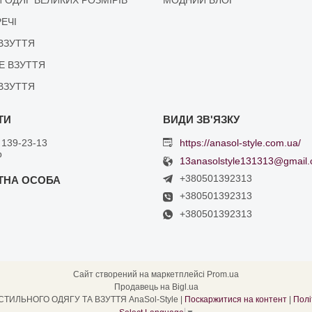
РЕЧІ
ВЗУТТЯ
Е ВЗУТТЯ
ВЗУТТЯ
 139-23-13
https://anasol-style.com.ua/
р
13anasolstyle131313@gmail
+380501392313
+380501392313
+380501392313
Сайт створений на маркетплейсі
Prom.ua
Продавець на Bigl.ua
ІНТЕРНЕТ МАГАЗИН СТИЛЬНОГО ОДЯГУ ТА ВЗУТТЯ AnaSol-Style |
Поскаржитися на контент
|
Полі