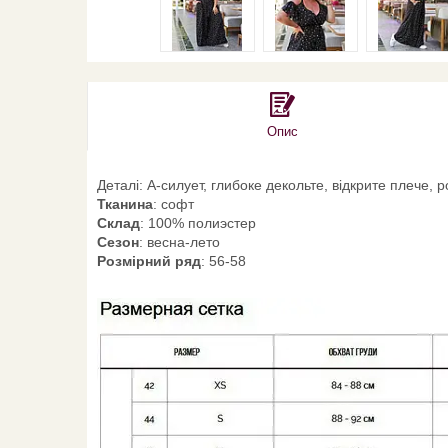
Опис
Деталі: А-силует, глибоке декольте, відкрите плече,
Тканина
: софт
Склад
: 100% полиэстер
Сезон
: весна-лето
Розмірний ряд
: 56-58