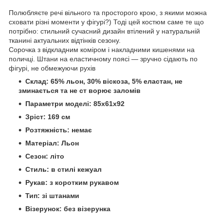
Полюбляєте речі вільного та просторого крою, з якими можна
сховати різні моменти у фігурі?) Тоді цей костюм саме те що
потрібно: стильний сучасний дизайн втілений у натуральній
тканині актуальних відтінків сезону.
Сорочка з відкладним коміром і накладними кишенями на
поличці. Штани на еластичному поясі — зручно сідають по
фігурі, не обмежуючи рухів
Склад: 65% льон, 30% віскоза, 5% еластан, не
зминається та не ст ворює заломів
Параметри моделі: 85х61х92
Зріст: 169 см
Розтяжність: немає
Матеріал: Льон
Сезон: літо
Стиль: в стилі кежуал
Рукав: з коротким рукавом
Тип: зі штанами
Візерунок: без візерунка