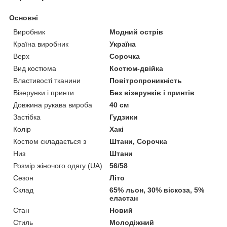
Основні
Виробник
Модний острів
Країна виробник
Україна
Верх
Сорочка
Вид костюма
Костюм-двійка
Властивості тканини
Повітропроникність
Візерунки і принти
Без візерунків і принтів
Довжина рукава вироба
40 см
Застібка
Гудзики
Колір
Хакі
Костюм складається з
Штани, Сорочка
Низ
Штани
Розмір жіночого одягу (UA)
56/58
Сезон
Літо
Склад
65% льон, 30% віскоза, 5%
еластан
Стан
Новий
Стиль
Молодіжний