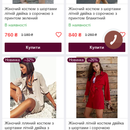
Жіночий костюм з шортами
Жіночий костюм з шортами
літній двійка з сорочкою з
літній двійка з сорочкою з
принтом зелений
принтом блакитний
В наявності
В наявності
760
840
₴
₴
1 180 ₴
1 260 ₴
Купити
Купити
Новинка
–32%
Новинка
–26%
Жіночий лляний костюм з
Жіночий літній костюм двійка
шортами літній двійка з
з шортами і сорочкою