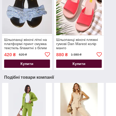
Шльопанці жіночі літні на
Шльопанці жіночі пляжні
платформі принт смужка
гумові Dan Marest колір
текстиль блакитні з білим
манго
420
880
₴
₴
620 ₴
1 380 ₴
Купити
Купити
Подібні товари компанії