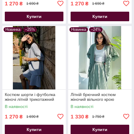
1 270
1 270
₴
₴
1 690 ₴
1 690 ₴
Купити
Купити
Новинка
–25%
Новинка
–24%
Костюм шорти і футболка
Літній брючний костюм
жіночі літній трикотажний
жіночий вільного крою
В наявності
В наявності
1 270
1 330
₴
₴
1 690 ₴
1 750 ₴
Купити
Купити