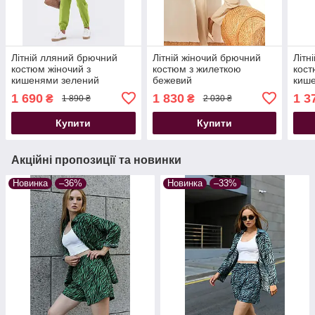
Літній лляний брючний
Літній жіночий брючний
Літн
костюм жіночий з
костюм з жилеткою
кост
кишенями зелений
бежевий
киш
1 690
1 830
1 3
₴
₴
1 890 ₴
2 030 ₴
Купити
Купити
Акційні пропозиції та новинки
Новинка
–36%
Новинка
–33%