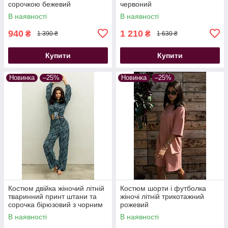
сорочкою бежевий
червоний
В наявності
В наявності
940
1 210
₴
₴
1 390 ₴
1 630 ₴
Купити
Купити
Новинка
–25%
Новинка
–25%
Костюм двійка жіночий літній
Костюм шорти і футболка
тваринний принт штани та
жіночі літній трикотажний
сорочка бірюзовий з чорним
рожевий
В наявності
В наявності