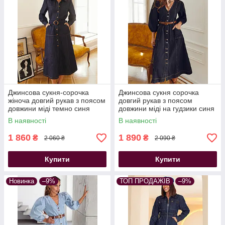
Джинсова сукня-сорочка
Джинсова сукня сорочка
жіноча довгий рукав з поясом
довгий рукав з поясом
довжини міді темно синя
довжини міді на гудзики синя
В наявності
В наявності
1 860
1 890
₴
₴
2 060 ₴
2 090 ₴
Купити
Купити
Новинка
–9%
ТОП ПРОДАЖІВ
–9%