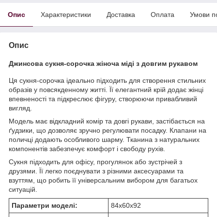
Опис
Характеристики
Доставка
Оплата
Умови п
Опис
Джинсова сукня-сорочка жіноча міді з довгим рукавом
Ця сукня-сорочка ідеально підходить для створення стильних
образів у повсякденному житті. Її елегантний крій додає жінці
впевненості та підкреслює фігуру, створюючи привабливий
вигляд.
Модель має відкладний комір та довгі рукави, застібається на
ґудзики, що дозволяє зручно регулювати посадку. Клапани на
поличці додають особливого шарму. Тканина з натуральних
компонентів забезпечує комфорт і свободу рухів.
Сукня підходить для офісу, прогулянок або зустрічей з
друзями. Її легко поєднувати з різними аксесуарами та
взуттям, що робить її універсальним вибором для багатьох
ситуацій.
Параметри моделі:
84х60х92