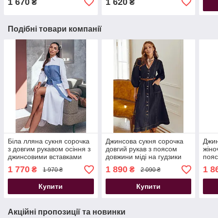
1 670
1 620
₴
₴
Подібні товари компанії
Біла лляна сукня сорочка
Джинсова сукня сорочка
Джин
з довгим рукавом осіння з
довгий рукав з поясом
жіно
джинсовими вставками
довжини міді на гудзики
пояс
міді
синя
темн
1 770
1 890
1 8
₴
₴
1 970 ₴
2 090 ₴
Купити
Купити
Акційні пропозиції та новинки