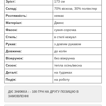
Зріст:
173 см
Склад:
70% віскоза, 30% поліестер
Розтяжність:
немає
Матеріал:
Джинс
Фасон:
сукня-сорочка
Стиль:
в стилі кежуал
Рукав:
з довгим рукавом
Довжина:
до колін
Візерунок:
без візерунка
Сезон:
тепла осінь/весна
Деталі:
на ґудзиках
Подія:
на роботу
ДІЄ ЗНИЖКА : - 100 ГРН НА ДРУГУ ПОЗИЦІЮ В
ЗАМОВЛЕННІ