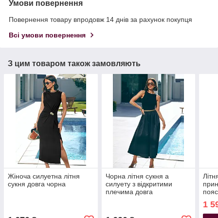
Умови повернення
Повернення товару впродовж 14 днів за рахунок покупця
Всі умови повернення
З цим товаром також замовляють
Жіноча силуетна літня
Чорна літня сукня а
Літн
сукня довга чорна
силуету з відкритими
прин
плечима довга
пояс
1 5