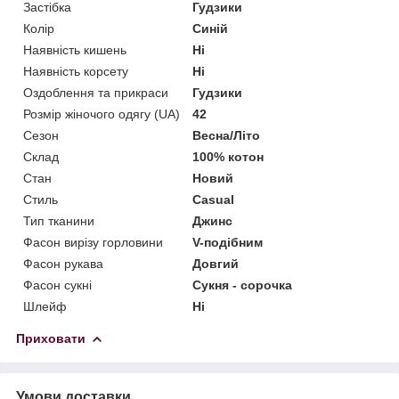
Застібка
Гудзики
Колір
Синій
Наявність кишень
Ні
Наявність корсету
Ні
Оздоблення та прикраси
Гудзики
Розмір жіночого одягу (UA)
42
Сезон
Весна/Літо
Склад
100% котон
Стан
Новий
Стиль
Casual
Тип тканини
Джинс
Фасон вирізу горловини
V-подібним
Фасон рукава
Довгий
Фасон сукні
Сукня - сорочка
Шлейф
Ні
Приховати
Умови доставки