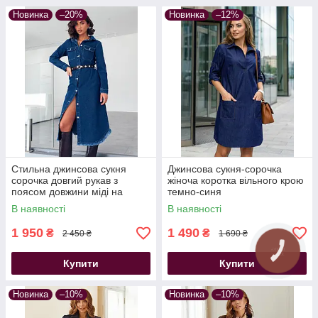
Новинка
–20%
Новинка
–12%
Стильна джинсова сукня
Джинсова сукня-сорочка
сорочка довгий рукав з
жіноча коротка вільного крою
поясом довжини міді на
темно-синя
гудзики синя
В наявності
В наявності
1 950
1 490
₴
₴
2 450 ₴
1 690 ₴
Купити
Купити
Новинка
–10%
Новинка
–10%