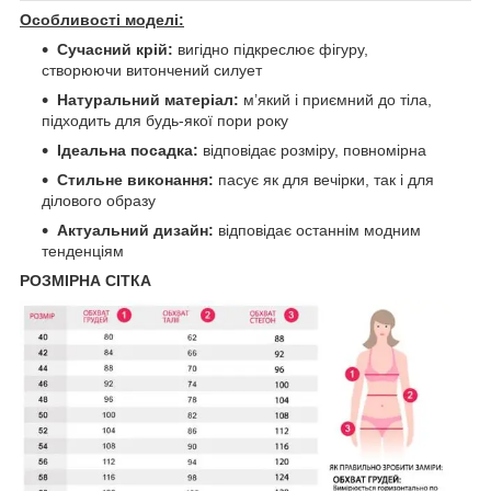
Особливості моделі:
Сучасний крій:
вигідно підкреслює фігуру,
створюючи витончений силует
Натуральний матеріал:
м’який і приємний до тіла,
підходить для будь-якої пори року
Ідеальна посадка:
відповідає розміру, повномірна
Стильне виконання:
пасує як для вечірки, так і для
ділового образу
Актуальний дизайн:
відповідає останнім модним
тенденціям
РОЗМІРНА СІТКА