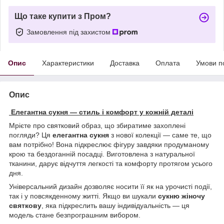
Що таке купити з Пром?
Замовлення під захистом
Опис
Характеристики
Доставка
Оплата
Умови п
Опис
Елегантна сукня — стиль і комфорт у кожній деталі
Мрієте про святковий образ, що збиратиме захоплені
погляди? Ця
елегантна сукня
з нової колекції — саме те, що
вам потрібно! Вона підкреслює фігуру завдяки продуманому
крою та бездоганній посадці. Виготовлена з натуральної
тканини, дарує відчуття легкості та комфорту протягом усього
дня.
Універсальний дизайн дозволяє носити її як на урочисті події,
так і у повсякденному житті. Якщо ви шукали
сукню жіночу
святкову
, яка підкреслить вашу індивідуальність — ця
модель стане безпрограшним вибором.