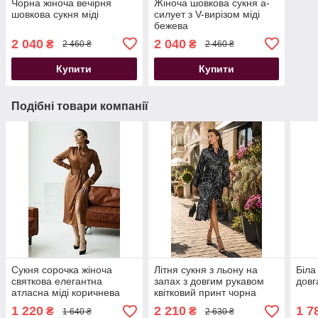
Чорна жіноча вечірня
Жіноча шовкова сукня а-
шовкова сукня міді
силует з V-вирізом міді
бежева
2 040
2 040
₴
₴
2 460 ₴
2 460 ₴
Купити
Купити
Подібні товари компанії
Сукня сорочка жіноча
Літня сукня з льону на
Біла
святкова елегантна
запах з довгим рукавом
довг
атласна міді коричнева
квітковий принт чорна
1 220
2 210
1 7
₴
₴
1 640 ₴
2 630 ₴