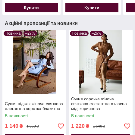
Купити
Купити
Акційні пропозиції та новинки
Новинка
–27%
Новинка
–26%
Сукня сорочка жіноча
Сукня піджак жіноча святкова
святкова елегантна атласна
елегантна коротка блакитна
міді коричнева
В наявності
В наявності
1 140
1 220
₴
₴
1 560 ₴
1 640 ₴