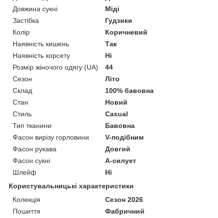
Довжина сукні
Міді
Застібка
Гудзики
Колір
Коричневий
Наявність кишень
Так
Наявність корсету
Ні
Розмір жіночого одягу (UA)
44
Сезон
Літо
Склад
100% бавовна
Стан
Новий
Стиль
Casual
Тип тканини
Бавовна
Фасон вирізу горловини
V-подібним
Фасон рукава
Довгий
Фасон сукні
А-силует
Шлейф
Ні
Користувальницькі характеристики
Колекція
Сезон 2026
Пошиття
Фабричний