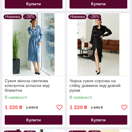
Купити
Купити
Новинка
–26%
Новинка
–26%
Сукня жіноча святкова
Чорна сукня сорочка на
елегантна атласна міді
стійку довжини міді довгий
блакитна
рукав
В наявності
В наявності
1 220
1 220
₴
₴
1 640 ₴
1 640 ₴
Купити
Купити