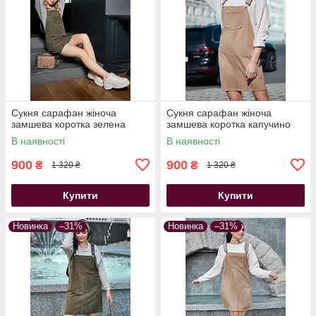
Сукня сарафан жіноча
Сукня сарафан жіноча
замшева коротка зелена
замшева коротка капучино
В наявності
В наявності
900
900
₴
₴
1 320 ₴
1 320 ₴
Купити
Купити
Новинка
–31%
Новинка
–31%