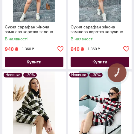
Сукня сарафан жіноча
Сукня сарафан жіноча
замшева коротка зелена
замшева коротка капучино
В наявності
В наявності
940
940
₴
₴
1 360 ₴
1 360 ₴
Купити
Купити
Новинка
–30%
Новинка
–30%