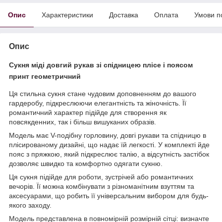
Опис
Характеристики
Доставка
Оплата
Умови п
Опис
Сукня міді довгий рукав зі спідницею плісе і поясом
принт геометричний
Ця стильна сукня стане чудовим доповненням до вашого
гардеробу, підкреслюючи елегантність та жіночність. Її
романтичний характер підійде для створення як
повсякденних, так і більш вишуканих образів.
Модель має V-подібну горловину, довгі рукави та спідницю в
плісированому дизайні, що надає їй легкості. У комплекті йде
пояс з пряжкою, який підкреслює талію, а відсутність застібок
дозволяє швидко та комфортно одягати сукню.
Ця сукня підійде для роботи, зустрічей або романтичних
вечорів. Її можна комбінувати з різноманітним взуттям та
аксесуарами, що робить її універсальним вибором для будь-
якого заходу.
Модель представлена в повномірній розмірній сітці: визначте