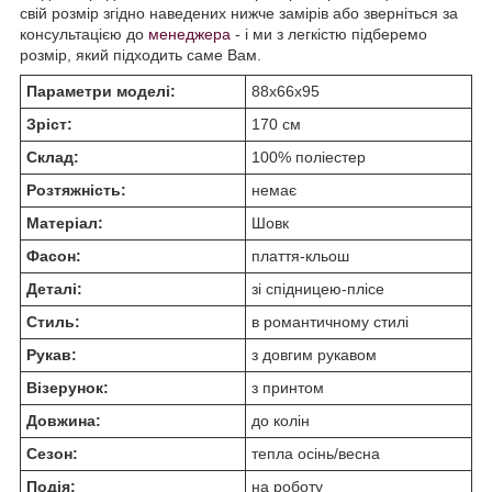
свій розмір згідно наведених нижче замірів або зверніться за
консультацією до
менеджера
- і ми з легкістю підберемо
розмір, який підходить саме Вам.
Параметри моделі:
88х66х95
Зріст:
170 см
Склад:
100% поліестер
Розтяжність:
немає
Матеріал:
Шовк
Фасон:
плаття-кльош
Деталі:
зі спідницею-плісе
Стиль:
в романтичному стилі
Рукав:
з довгим рукавом
Візерунок:
з принтом
Довжина:
до колін
Сезон:
тепла осінь/весна
Подія:
на роботу