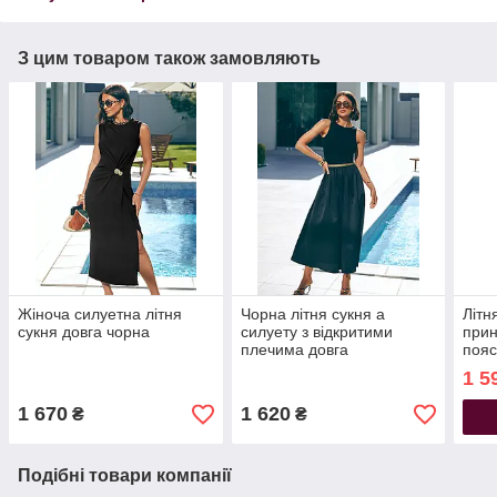
З цим товаром також замовляють
Жіноча силуетна літня
Чорна літня сукня а
Літн
сукня довга чорна
силуету з відкритими
прин
плечима довга
пояс
1 5
1 670
1 620
₴
₴
Подібні товари компанії