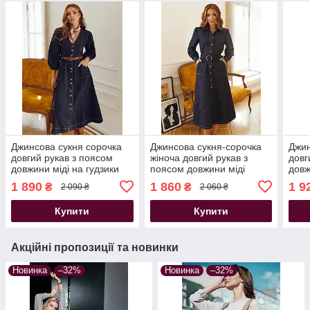
Джинсова сукня сорочка
Джинсова сукня-сорочка
Джин
довгий рукав з поясом
жіноча довгий рукав з
довг
довжини міді на гудзики
поясом довжини міді
довж
синя
темно синя
блак
1 890
1 860
1 9
₴
₴
2 090 ₴
2 060 ₴
Купити
Купити
Акційні пропозиції та новинки
Новинка
–32%
Новинка
–32%