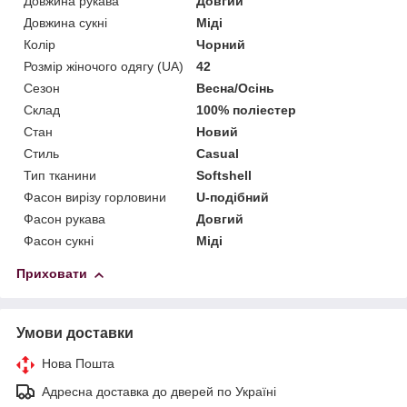
Довжина рукава
Довгий
Довжина сукні
Міді
Колір
Чорний
Розмір жіночого одягу (UA)
42
Сезон
Весна/Осінь
Склад
100% поліестер
Стан
Новий
Стиль
Casual
Тип тканини
Softshell
Фасон вирізу горловини
U-подібний
Фасон рукава
Довгий
Фасон сукні
Міді
Приховати
Умови доставки
Нова Пошта
Адресна доставка до дверей по Україні