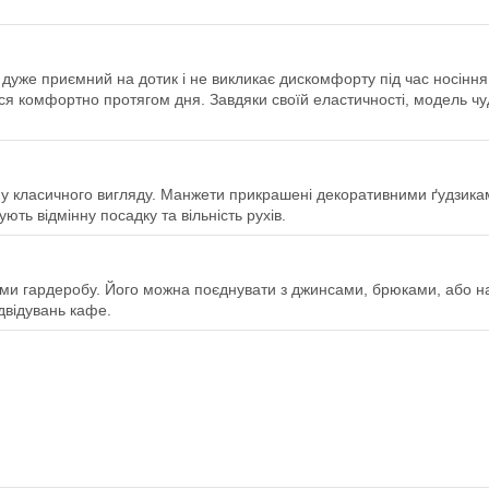
р дуже приємний на дотик і не викликає дискомфорту під час носінн
ся комфортно протягом дня. Завдяки своїй еластичності, модель чу
у класичного вигляду. Манжети прикрашені декоративними ґудзика
ють відмінну посадку та вільність рухів.
ми гардеробу. Його можна поєднувати з джинсами, брюками, або нав
ідвідувань кафе.