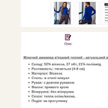
Опис
Жіночий джемпер в'язаний теплий - актуальний в
Склад: 52% віскоза, 27 пбт, 21% поліамід
Розтяжність: тягнеться (4-8 см)
Матеріал: Віскоза
Стиль: в стилі кежуал
Рукав: з довгим рукавом
Фасон: прямого крою
Візерунок: без візерунка
Сезон: тепла осінь/весна,
Подія: на прогулянку