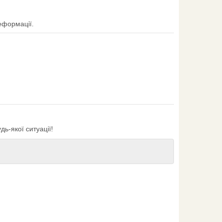
еформації.
ь-якої ситуації!