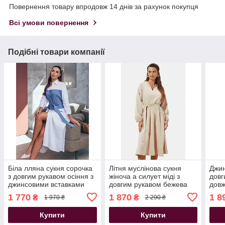
Повернення товару впродовж 14 днів за рахунок покупця
Всі умови повернення
Подібні товари компанії
Біла лляна сукня сорочка
Літня муслінова сукня
Джин
з довгим рукавом осіння з
жіноча а силует міді з
довг
джинсовими вставками
довгим рукавом бежева
довж
міді
син
1 770
1 870
1 8
₴
₴
1 970 ₴
2 290 ₴
Купити
Купити