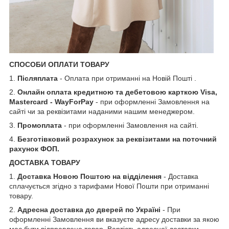
СПОСОБИ ОПЛАТИ ТОВАРУ
1.
Післяплата
- Оплата при отриманні на Новій Пошті .
2.
Онлайн оплата кредитною та дебетовою карткою Visa,
Mastercard - WayForPay
- при оформленні Замовлення на
сайті чи за реквізитами наданими нашим менеджером.
3.
Промоплата
- при оформленні Замовлення на сайті.
4.
Безготівковий розрахунок за реквізитами на поточний
рахунок ФОП.
ДОСТАВКА ТОВАРУ
1.
Доставка Новою Поштою на відділення
- Доставка
сплачується згідно з тарифами Нової Пошти при отриманні
товару.
2.
Адресна доставка до дверей по Україні
- При
оформленні Замовлення ви вказуєте адресу доставки за якою
має бути відправлено товар. Вартість адресної доставки