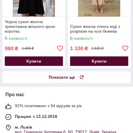
Чорна сукня жіноча
трикотажна вільного крою
Сукня жіноча лляна міді з
коротка
розрізом на нозі бежева
В наявності
В наявності
980
1 100
₴
₴
1 400 ₴
1 520 ₴
Купити
Купити
Показати ще
Про нас
92% позитивних з 94 відгуків за рік
Працює з 13.12.2016
м. Львів
вул. Генерала Чупринки б. 60, 79012, Львів, Україна