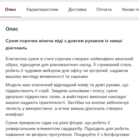
Опис
Характеристики
Доставка
Оплата
Умови п
Опис
Сукня сорочка жіноча міді з довгим рукавом із замші
діагональ
Елегантна сукня в стилі сорочки створює неймовірно жіночний
образ, підходячи для різноманітних нагод. Її стриманий стиль
робить її чудовим вибором для офісу чи зустрічей, надаючи
вашому вигляду впевненості та харизми.
Модель має класичний відкладний комір та довгі рукави, що
підкреслюють її стрій. Завдяки шльовкам і поясу, сукня
ідеально підкреслює талію, а майстерно виконані накладні
кишені надають практичності. Застібка на кнопки забезпечує
легкість у використанні, а м'яка замша-діагональ створює
комфорт.
Сукня прекрасно сідає на різні фігури, що робить її
універсальним елементом гардеробу. Підходить для роботи,
навчання чи вечірніх прогулянок. Поєднуйте її з ботфортами