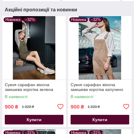
Акційні пропозиції та новинки
Новинка
–32%
Новинка
–32%
Сукня сарафан жіноча
Сукня сарафан жіноча
замшева коротка зелена
замшева коротка капучино
В наявності
В наявності
900
900
₴
₴
1 320 ₴
1 320 ₴
Купити
Купити
Новинка
–31%
Новинка
–31%