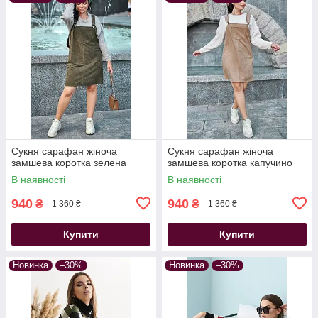
Сукня сарафан жіноча
Сукня сарафан жіноча
замшева коротка зелена
замшева коротка капучино
В наявності
В наявності
940
940
₴
₴
1 360 ₴
1 360 ₴
Купити
Купити
Новинка
–30%
Новинка
–30%