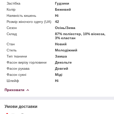
Застібка
Гудзики
Колір
Бежевий
Наявність кишень
Ні
Розмір жіночого одягу (UA)
42
Сезон
Осінь/Зима
Склад
87% поліестер, 10% віскоза,
3% еластан
Стан
Новий
Стиль
Молодіжний
Тип тканини
Замша
Фасон вирізу горловини
Декольте
Фасон рукава
Довгий
Фасон сукні
Міді
Шлейф
Ні
Приховати
Умови доставки