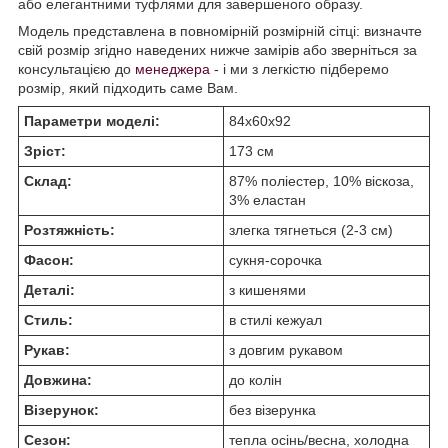
або елегантними туфлями для завершеного образу.
Модель представлена в повномірній розмірній сітці: визначте
свій розмір згідно наведених нижче замірів або зверніться за
консультацією до
менеджера
- і ми з легкістю підберемо
розмір, який підходить саме Вам.
Параметри моделі:
84х60х92
Зріст:
173 см
Склад:
87% поліестер, 10% віскоза,
3% еластан
Розтяжність:
злегка тягнеться (2-3 см)
Фасон:
сукня-сорочка
Деталі:
з кишенями
Стиль:
в стилі кежуал
Рукав:
з довгим рукавом
Довжина:
до колін
Візерунок:
без візерунка
Сезон:
тепла осінь/весна, холодна