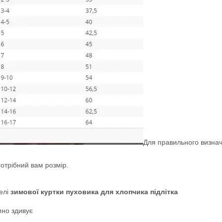
Для правильного визначе
отрібний вам розмір.
елі
зимової куртки пуховика для хлопчика підлітка
мно здивує