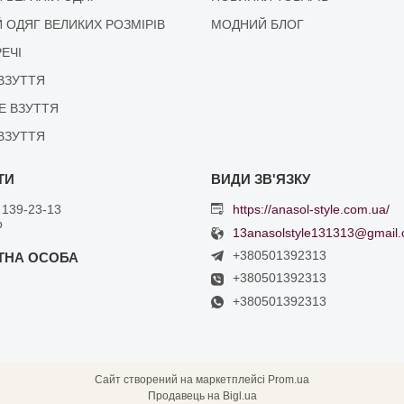
 ОДЯГ ВЕЛИКИХ РОЗМІРІВ
МОДНИЙ БЛОГ
РЕЧІ
ВЗУТТЯ
Е ВЗУТТЯ
ВЗУТТЯ
 139-23-13
https://anasol-style.com.ua/
р
13anasolstyle131313@gmail
+380501392313
+380501392313
+380501392313
Сайт створений на маркетплейсі
Prom.ua
Продавець на Bigl.ua