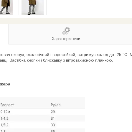
Характеристики
нювач екопух, екологічний і водостійкий, витримує холод до -25 °C. 
авці. Застібка кнопки і блискавку з вітрозахисною планкою.
джера