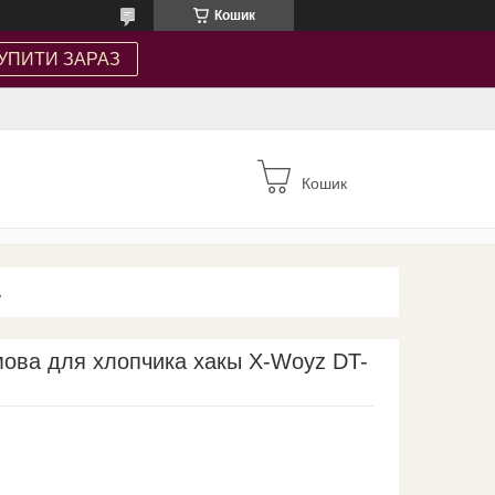
Кошик
УПИТИ ЗАРАЗ
Кошик
А
мова для хлопчика хакы X-Woyz DT-