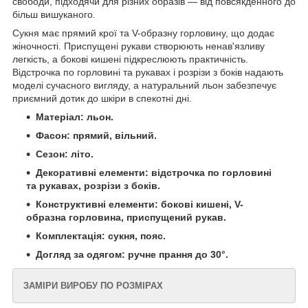
свободи, підходячи для різних образів — від повсякденного до
більш вишуканого.
Сукня має прямий крої та V-образну горловину, що додає
жіночності. Приспущені рукави створюють ненав'язливу
легкість, а бокові кишені підкреслюють практичність.
Відстрочка по горловині та рукавах і розрізи з боків надають
моделі сучасного вигляду, а натуральний льон забезпечує
приємний дотик до шкіри в спекотні дні.
Матеріал: льон.
Фасон: прямий, вільний.
Сезон: літо.
Декоративні елементи: відстрочка по горловині
та рукавах, розрізи з боків.
Конструктивні елементи: бокові кишені, V-
образна горловина, приспущений рукав.
Комплектація: сукня, пояс.
Догляд за одягом: ручне прання до 30°.
ЗАМІРИ ВИРОБУ ПО РОЗМІРАХ