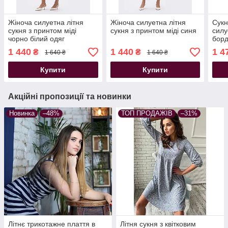
Жіноча силуетна літня
Жіноча силуетна літня
Сукн
сукня з принтом міді
сукня з принтом міді синя
силу
чорно білий одяг
бор
1 440
1 440
1 4
₴
₴
1 640 ₴
1 640 ₴
Купити
Купити
Акційні пропозиції та новинки
Новинка
–48%
ТОП ПРОДАЖІВ
–31%
Літнє трикотажне плаття в
Літня сукня з квітковим