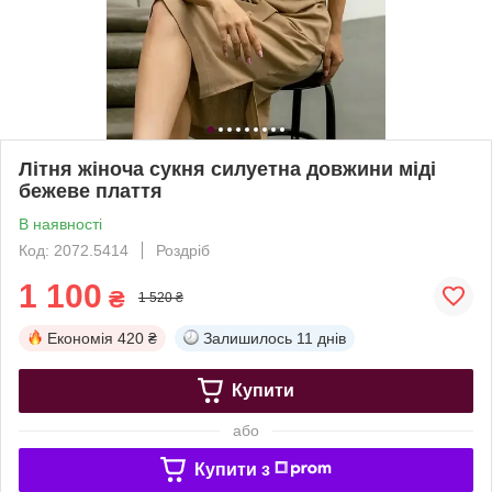
Літня жіноча сукня силуетна довжини міді
бежеве плаття
В наявності
Код: 2072.5414
Роздріб
1 100
₴
1 520 ₴
Економія
420 ₴
Залишилось
11 днів
Купити
або
Купити з