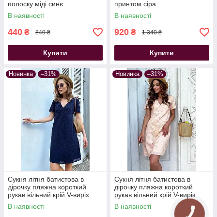
полоску міді синє
принтом сіра
В наявності
В наявності
440
920
₴
₴
840 ₴
1 340 ₴
Купити
Купити
Новинка
–31%
Новинка
–31%
Сукня літня батистова в
Сукня літня батистова в
дірочку пляжна короткий
дірочку пляжна короткий
рукав вільний крій V-виріз
рукав вільний крій V-виріз
синя
персикова
В наявності
В наявності