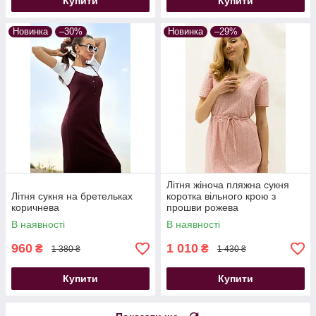
Купити
Купити
Новинка
–30%
Новинка
–29%
Літня жіноча пляжна сукня
Літня сукня на бретельках
коротка вільного крою з
коричнева
прошви рожева
В наявності
В наявності
960
1 010
₴
₴
1 380 ₴
1 430 ₴
Купити
Купити