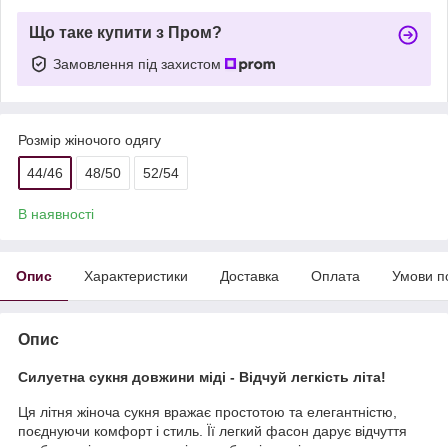
Що таке купити з Пром?
Замовлення під захистом
Розмір жіночого одягу
44/46
48/50
52/54
В наявності
Опис
Характеристики
Доставка
Оплата
Умови п
Опис
Силуетна сукня довжини міді - Відчуй легкість літа!
Ця літня жіноча сукня вражає простотою та елегантністю,
поєднуючи комфорт і стиль. Її легкий фасон дарує відчуття