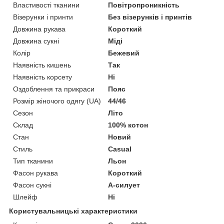
Властивості тканини
Повітропроникність
Візерунки і принти
Без візерунків і принтів
Довжина рукава
Короткий
Довжина сукні
Міді
Колір
Бежевий
Наявність кишень
Так
Наявність корсету
Ні
Оздоблення та прикраси
Пояс
Розмір жіночого одягу (UA)
44/46
Сезон
Літо
Склад
100% котон
Стан
Новий
Стиль
Casual
Тип тканини
Льон
Фасон рукава
Короткий
Фасон сукні
А-силует
Шлейф
Ні
Користувальницькі характеристики