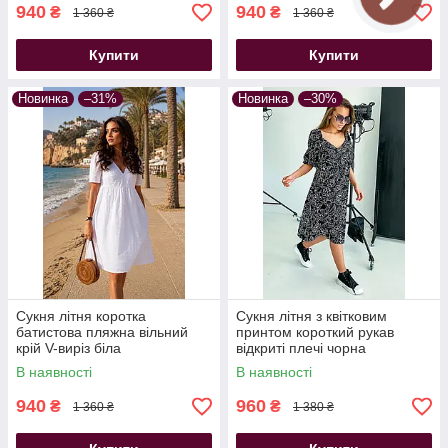
940
940
₴
₴
1 360 ₴
1 360 ₴
Купити
Купити
Новинка
–31%
Новинка
–30%
Сукня літня коротка
Сукня літня з квітковим
батистова пляжна вільний
принтом короткий рукав
крій V-виріз біла
відкриті плечі чорна
В наявності
В наявності
940
960
₴
₴
1 360 ₴
1 380 ₴