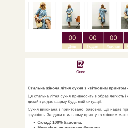
0
0
0
0
0
0
Днів
Годин
Хвилин
Опис
Стильна жіноча літня сукня з квітковим принтом 
Ця стильна літня сукня привносить в образ легкість і
дизайн додає шарму будь-якій ситуації.
Сукня виконана з принтованої бавовни, що надає приєм
зручність. Завдяки стильному принту та якісним мате
Склад: 100% бавовна.
Матеріал: принтована бавовна.