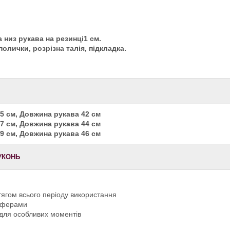
 низ рукава на резинці1 см.
полички, розрізна талія, підкладка.
5 см, Довжина рукава 42 см
7 см, Довжина рукава 44 см
9 см, Довжина рукава 46 см
УКОНЬ
тягом всього періоду використання
лоферами
 для особливих моментів