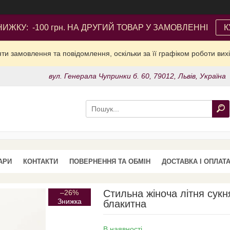
ИЖКУ: -100 грн. НА ДРУГИЙ ТОВАР У ЗАМОВЛЕННІ
К
и замовлення та повідомлення, оскільки за її графіком роботи вих
вул. Генерала Чупринки б. 60, 79012, Львів, Україна
АРИ
КОНТАКТИ
ПОВЕРНЕННЯ ТА ОБМІН
ДОСТАВКА І ОПЛАТ
Стильна жіноча літня сукн
–26%
блакитна
В наявності