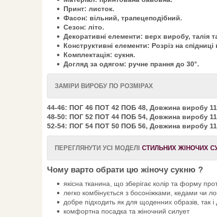
Принт: листок.
Фасон: вільний, трапецеподібний.
Сезон: літо.
Декоративні елементи: верх виробу, талія та
Конструктивні елементи: Розріз на спідниці 
Комплектація: сукня.
Догляд за одягом: ручне прання до 30°.
ЗАМІРИ ВИРОБУ ПО РОЗМІРАХ
44-46: ПОГ 46 ПОТ 42 ПОБ 48, Довжина виробу 11
48-50: ПОГ 52 ПОТ 44 ПОБ 54, Довжина виробу 11
52-54: ПОГ 54 ПОТ 50 ПОБ 56, Довжина виробу 11
ПЕРЕГЛЯНУТИ УСІ МОДЕЛІ
СТИЛЬНИХ ЖІНОЧИХ С
Чому варто обрати цю жіночу сукню ?
якісна тканина, що зберігає колір та форму про
легко комбінується з босоніжками, кедами чи 
добре підходить як для щоденних образів, так і
комфортна посадка та жіночний силует