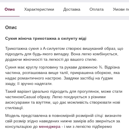
Опис
Характеристики
Доставка
Оплата
Умови п
Опис
Сукня жіноча трикотажна а силуету міді
Трикотажна сукня з А-силуетом створює вишуканий образ, що
підходить для будь-якого випадку. Вона легко комбінується,
додаючи жіночності та легкості до вашого стилю.
Сукня має круглу горловину та рукави довжиною ¾. Відрізна
частина, розташована вище талії, прикрашена оборкою, яка
надає романтичного настрою. Завдяки застібці на ґудзик
ззаду, її зручно надягати.
Такий варіант ідеально підходить для прогулянок, може стати
частиноюCasual образу. Легко поєднується з різними
аксесуарами та взуттям, що дає можливість створювати нові
стилізації.
Модель представлена в повномірній розмірній сітці: визначте
свій розмір згідно наведених нижче замірів або зверніться за
консультацією до
менеджера
- і ми з легкістю підберемо