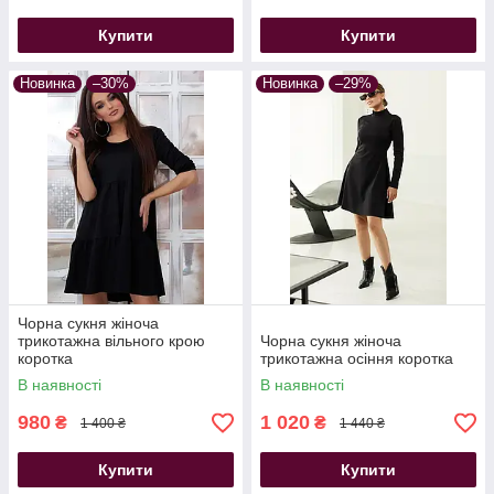
Купити
Купити
Новинка
–30%
Новинка
–29%
Чорна сукня жіноча
трикотажна вільного крою
Чорна сукня жіноча
коротка
трикотажна осіння коротка
В наявності
В наявності
980
1 020
₴
₴
1 400 ₴
1 440 ₴
Купити
Купити