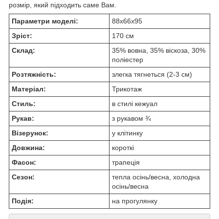
розмір, який підходить саме Вам.
Параметри моделі:
88х66х95
Зріст:
170 см
Склад:
35% вовна, 35% віскоза, 30%
поліестер
Розтяжність:
злегка тягнеться (2-3 см)
Матеріал:
Трикотаж
Стиль:
в стилі кежуал
Рукав:
з рукавом ¾
Візерунок:
у клітинку
Довжина:
короткі
Фасон:
трапеція
Сезон:
тепла осінь/весна, холодна
осінь/весна
Подія:
на прогулянку