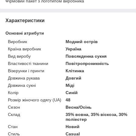
Фірмовий пакет з логотипом виробника
Характеристики
Основні атрибути
Виробник
Модний острів
Країна виробник
Україна
Вид виробу
Повсякденна сукня
Властивості тканини
Повітропроникність
Візерунки і принти
Клітинка
Довжина рукава
Довгий
Довжина сукні
Міді
Колір
Синій
Розмір жіночого одягу (UA)
48
Сезон
Весна/Осінь
Склад
35% вовна, 35% віскоза, 30%
поліестер
Стан
Новий
Стиль
Casual