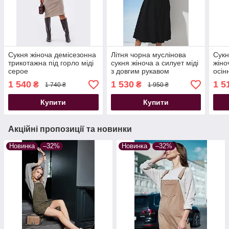
Сукня жіноча демісезонна
Літня чорна муслінова
Сукн
трикотажна під горло міді
сукня жіноча а силует міді
жіно
серое
з довгим рукавом
осін
1 540
1 530
1 5
₴
₴
1 740 ₴
1 950 ₴
Купити
Купити
Акційні пропозиції та новинки
Новинка
–32%
Новинка
–32%