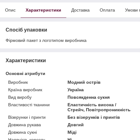
Опис
Характеристики
Доставка
Оплата
Умови 
Спосіб упаковки
Фірмовий пакет з логотипом виробника
Характеристики
Основні атрибути
Виробник
Модний острів
Країна виробник
Україна
Вид виробу
Повсякденна сукня
Властивості тканини
Еластичність висока /
Стрейч, Повітропроникність
Візерунки і принти
Без візерунків і принтів
Довжина рукава
Довгий
Довжина сукні
Міді
Наявність корсету
Ні