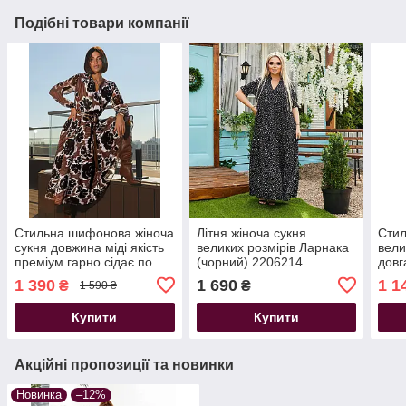
Подібні товари компанії
Стильна шифонова жіноча
Літня жіноча сукня
Стил
сукня довжина міді якість
великих розмірів Ларнака
вели
преміум гарно сідає по
(чорний) 2206214
довг
фігурі
приє
1 390
1 690
1 1
₴
₴
1 590 ₴
Купити
Купити
Акційні пропозиції та новинки
Новинка
–12%