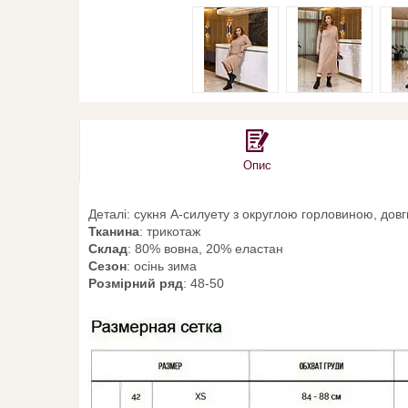
Опис
Деталі: сукня А-силуету з округлою горловиною, до
Тканина
: трикотаж
Склад
: 80% вовна, 20% еластан
Сезон
: осінь зима
Розмірний ряд
: 48-50