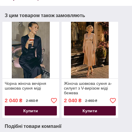
З цим товаром також замовляють
Чорна жіноча вечірня
Жіноча шовкова сукня а-
шовкова сукня міді
силует з V-вирізом міді
бежева
2 040
2 040
₴
₴
2 460 ₴
2 460 ₴
Купити
Купити
Подібні товари компанії