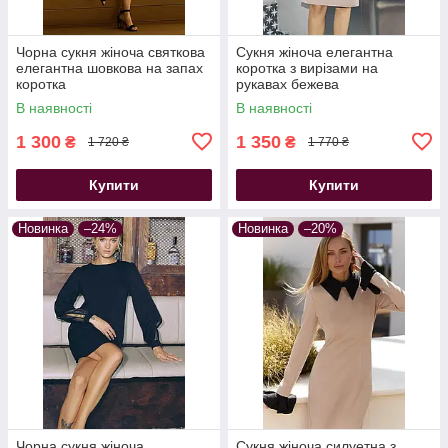
Чорна сукня жіноча святкова
Сукня жіноча елегантна
елегантна шовкова на запах
коротка з вирізами на
коротка
рукавах бежева
В наявності
В наявності
1 300
1 350
₴
₴
1 720 ₴
1 770 ₴
Купити
Купити
Новинка
–24%
Новинка
–20%
Чорна сукня жіноча
Сукня жіноча силуетна з