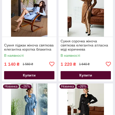
Сукня сорочка жіноча
Сукня піджак жіноча святкова
святкова елегантна атласна
елегантна коротка блакитна
міді коричнева
В наявності
В наявності
1 140
1 220
₴
₴
1 560 ₴
1 640 ₴
Купити
Купити
Новинка
–26%
Новинка
–26%