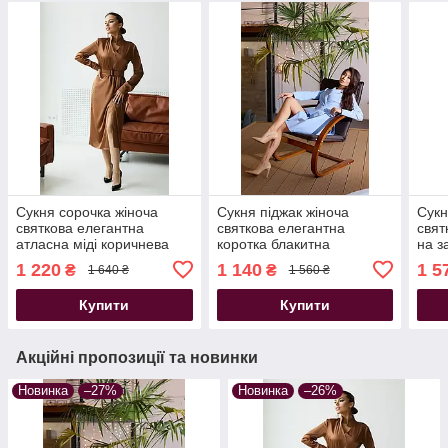
Сукня сорочка жіноча
Сукня піджак жіноча
Сукн
святкова елегантна
святкова елегантна
свят
атласна міді коричнева
коротка блакитна
на з
1 220
1 140
1 5
₴
₴
1 640 ₴
1 560 ₴
Купити
Купити
Акційні пропозиції та новинки
Новинка
–27%
Новинка
–26%