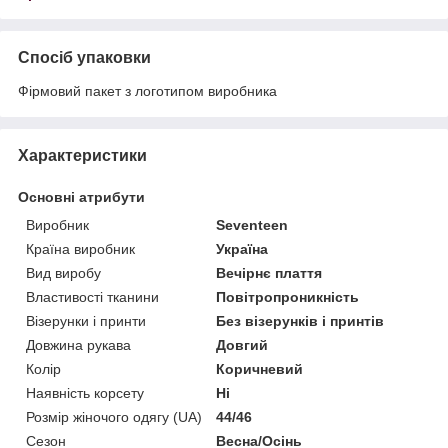
Спосіб упаковки
Фірмовий пакет з логотипом виробника
Характеристики
Основні атрибути
Виробник
Seventeen
Країна виробник
Україна
Вид виробу
Вечірнє плаття
Властивості тканини
Повітропроникність
Візерунки і принти
Без візерунків і принтів
Довжина рукава
Довгий
Колір
Коричневий
Наявність корсету
Ні
Розмір жіночого одягу (UA)
44/46
Сезон
Весна/Осінь