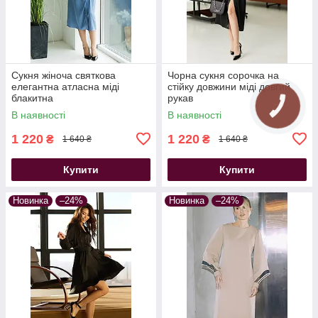
Сукня жіноча святкова
Чорна сукня сорочка на
елегантна атласна міді
стійку довжини міді довгий
блакитна
рукав
В наявності
В наявності
1 220
1 220
₴
₴
1 640 ₴
1 640 ₴
Купити
Купити
Новинка
–24%
Новинка
–24%