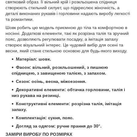
святковий образ. Її вільний крій і розкльошена спідниця
створюють стильний силует, що підкреслює жіночність, а
деталі виконаних рукавів і горловини надають виробу легкості
та романтики.
Шовк робить цю модель приємною до тіла та комфортною в
носінні. Додаткові елементи, такі як розрізна талія та зручний
пояс, дозволяють регулювати посадку, а імітація запаху
створює візуальний інтерес. Це чудовий вибір для осені та
весни, який стане стильною основою для будь-якого виходу.
Матеріал: шовк.
Фасон: вільний, розкльошений, з пишною
спідницею, з завищеною талією, з запахом.
Сезон: осінь, весна, міжсезоння.
Декоративні елементи: обтачка горловини, талія і
низ рукава на резинці.
Конструктивні елементи: розрізна талія, імітація
запаху.
Комплектація: сукня, пояс.
Догляд за одягом: ручне прання до 30°.
ЗАМІРИ ВИРОБУ ПО РОЗМІРАХ