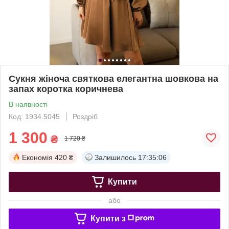
Сукня жіноча святкова елегантна шовкова на
запах коротка коричнева
В наявності
Код: 1934.5045
Роздріб
1 300
₴
1 720 ₴
Економія
420 ₴
Залишилось
17:35:05
Купити
або
Купити з