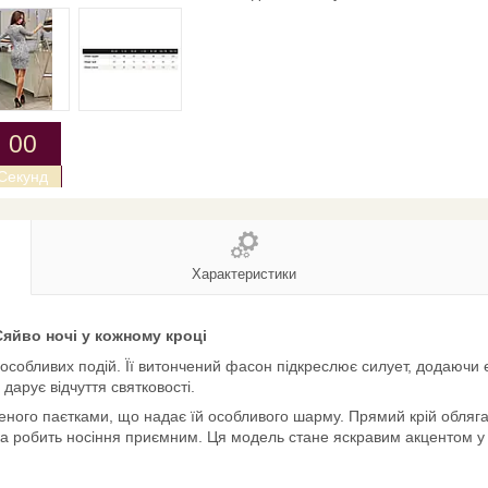
0
0
Секунд
Характеристики
Сяйво ночі у кожному кроці
особливих подій. Її витончений фасон підкреслює силует, додаючи 
дарує відчуття святковості.
ного паєтками, що надає їй особливого шарму. Прямий крій облягає т
ка робить носіння приємним. Ця модель стане яскравим акцентом у 