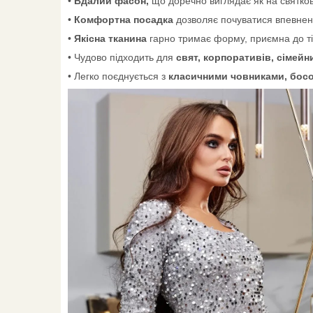
•
Вдалий фасон,
що доречно виглядає як на святкови
•
Комфортна посадка
дозволяє почуватися впевнено
•
Якісна тканина
гарно тримає форму, приємна до ті
• Чудово підходить для
свят, корпоративів, сімейн
• Легко поєднується з
класичними човниками, босо