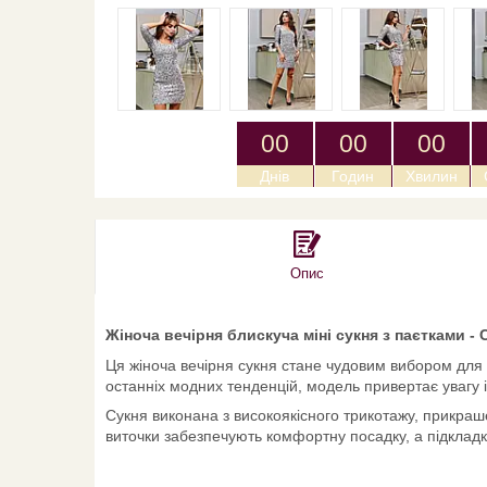
0
0
0
0
0
0
Днів
Годин
Хвилин
Опис
Жіноча вечірня блискуча міні сукня з паєтками - 
Ця жіноча вечірня сукня стане чудовим вибором для 
останніх модних тенденцій, модель привертає увагу і 
Сукня виконана з високоякісного трикотажу, прикраше
виточки забезпечують комфортну посадку, а підклад