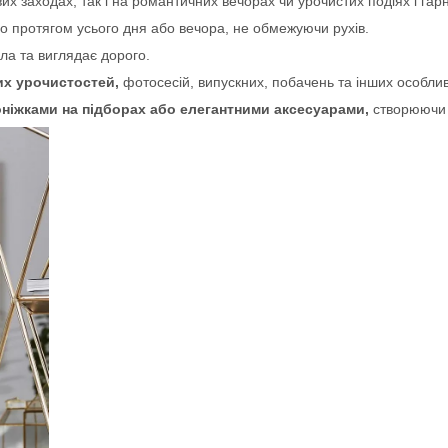
х заходах, так і на романтичних вечорах чи урочистих подіях і гарн
 протягом усього дня або вечора, не обмежуючи рухів.
ла та виглядає дорого.
их урочистостей,
фотосесій, випускних, побачень та інших особли
ніжками на підборах або елегантними аксесуарами,
створюючи 