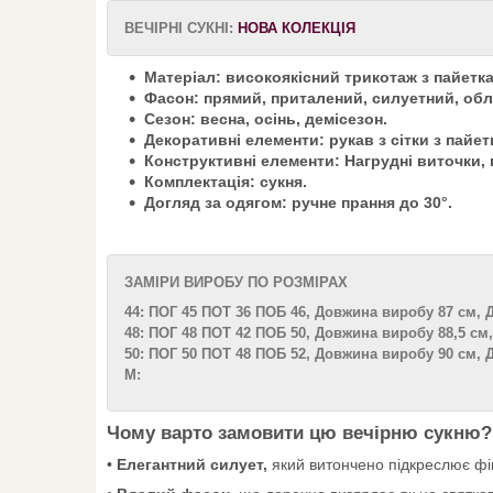
ВЕЧІРНІ СУКНІ:
НОВА КОЛЕКЦІЯ
Матеріал: високоякісний трикотаж з пайетк
Фасон: прямий, приталений, силуетний, об
Сезон: весна, осінь, демісезон.
Декоративні елементи: рукав з сітки з пайет
Конструктивні елементи: Нагрудні виточки, 
Комплектація: сукня.
Догляд за одягом: ручне прання до 30°.
ЗАМІРИ ВИРОБУ ПО РОЗМІРАХ
44: ПОГ 45 ПОТ 36 ПОБ 46, Довжина виробу 87 см, 
48: ПОГ 48 ПОТ 42 ПОБ 50, Довжина виробу 88,5 см
50: ПОГ 50 ПОТ 48 ПОБ 52, Довжина виробу 90 см, 
М:
Чому варто замовити цю вечірню сукню?
•
Елегантний силует,
який витончено підкреслює фіг