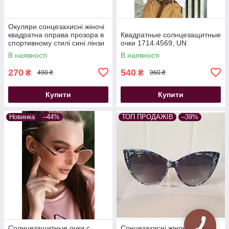
Окуляри сонцезахисні жіночі
квадратна оправа прозора в
Квадратные солнцезащитные
спортивному стилі сині лінзи
очки 1714.4569, UN
В наявності
В наявності
270
540
₴
₴
490 ₴
960 ₴
Купити
Купити
Новинка
–44%
ТОП ПРОДАЖІВ
–39%
Солнцезащитные очки с
Сонцезахисні жіночі окуляри