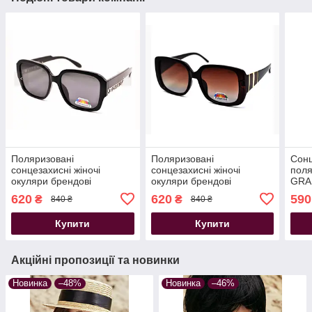
Поляризовані
Поляризовані
Сонц
сонцезахисні жіночі
сонцезахисні жіночі
поля
окуляри брендові
окуляри брендові
GRA
Polarized квадратна
Polarized квадратна
чор
620
620
590
₴
₴
840 ₴
840 ₴
оправа чорні
оправа коричневі
Купити
Купити
Акційні пропозиції та новинки
Новинка
–48%
Новинка
–46%