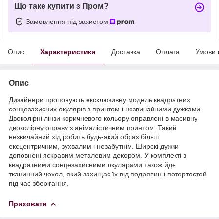
Що таке купити з Пром?
Замовлення під захистом
Опис
Характеристики
Доставка
Оплата
Умови 
Опис
Дизайнери пропонують ексклюзивну модель квадратних
сонцезахисних окулярів з принтом і незвичайними дужками.
Двоколірні лінзи коричневого кольору оправлені в масивну
двоколірну оправу з анімалістичним принтом. Такий
незвичайний хід робить будь-який образ більш
ексцентричним, зухвалим і незабутнім. Широкі дужки
доповнені яскравим металевим декором. У комплекті з
квадратними сонцезахисними окулярами також йде
тканинний чохол, який захищає їх від подряпин і потертостей
під час зберігання.
Приховати