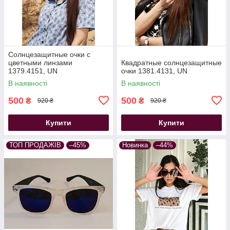
Солнцезащитные очки с
цветными линзами
Квадратные солнцезащитные
1379.4151, UN
очки 1381.4131, UN
В наявності
В наявності
500
500
₴
₴
920 ₴
920 ₴
Купити
Купити
ТОП ПРОДАЖІВ
–45%
Новинка
–44%