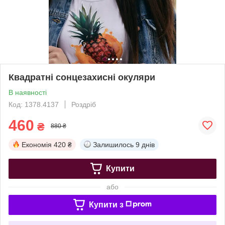
Квадратні сонцезахисні окуляри
В наявності
Код: 1378.4137
Роздріб
460
₴
880 ₴
Економія
420 ₴
Залишилось
9 днів
Купити
або
Купити з