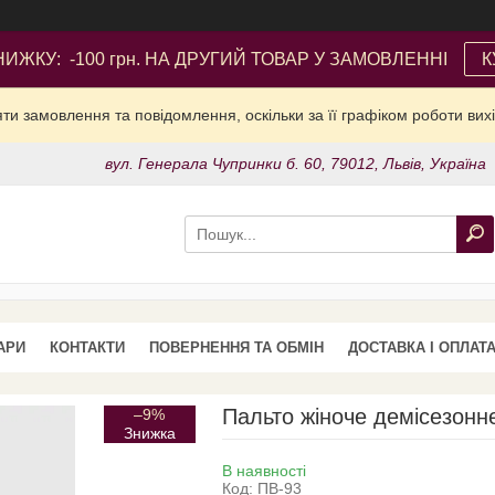
ИЖКУ: -100 грн. НА ДРУГИЙ ТОВАР У ЗАМОВЛЕННІ
К
и замовлення та повідомлення, оскільки за її графіком роботи вих
вул. Генерала Чупринки б. 60, 79012, Львів, Україна
АРИ
КОНТАКТИ
ПОВЕРНЕННЯ ТА ОБМІН
ДОСТАВКА І ОПЛАТ
Пальто жіноче демісезонн
–9%
В наявності
Код:
ПВ-93