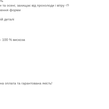
ть
та осені, захищає від прохолоди і вітру ⛅
еження форми
ій деталі
– 100 % вискоза
а оплата та гарантована якість!