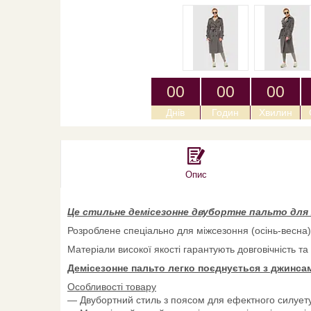
0
0
0
0
0
0
Днів
Годин
Хвилин
Опис
Це стильне
демісезонне двубортне пальто
для 
Розроблене спеціально для міжсезоння (осінь-весна)
Матеріали високої якості гарантують довговічність та
Демісезонне пальто легко поєднується з джинса
Особливості товару
— Двубортний стиль з поясом для ефектного силует