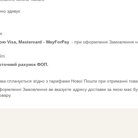
мно здивує
і .
ю Visa, Mastercard - WayForPay
- при оформленні Замовлення н
ті.
поточний рахунок ФОП.
вка сплачується згідно з тарифами Нової Пошти при отриманні това
формленні Замовлення ви вказуєте адресу доставки за якою має бут
овару.