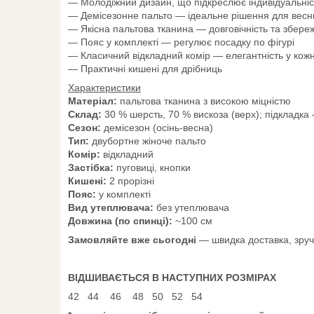
— Молодіжний дизайн, що підкреслює індивідуальніс
— Демісезонне пальто — ідеальне рішення для весни 
— Якісна пальтова тканина — довговічність та збер
— Пояс у комплекті — регулює посадку по фігурі
— Класичний відкладний комір — елегантність у кожн
— Практичні кишені для дрібниць
Характеристики
Матеріал:
пальтова тканина з високою міцністю
Склад:
30 % шерсть, 70 % вискоза (верх); підкладка 
Сезон:
демісезон (осінь-весна)
Тип:
двубортне жіноче пальто
Комір:
відкладний
Застібка:
пуговиці, кнопки
Кишені:
2 прорізні
Пояс:
у комплекті
Вид утеплювача:
без утеплювача
Довжина (по спинці):
~100 см
Замовляйте вже сьогодні
— швидка доставка, зручн
ВІДШИВАЄТЬСЯ В НАСТУПНИХ РОЗМІРАХ
42 44 46 48 50 52 54