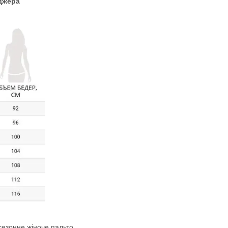
еджера
сезонне жіноче пальто