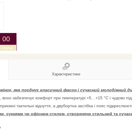
0
0
Секунд
Характеристики
жінок, яке поєднує класичний фасон і сучасний молодіжний ди
, воно забезпечує комфорт при температурі +5…+15 °C і чудово підх
 приємні тактильні відчуття, а двубортна застібка і пояс підкреслюю
ми, сукнями чи офісним стилем, створюючи стильний та сучас
у