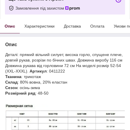
Замовлення під захистом
Опис
Характеристики
Доставка
Оплата
Умови п
Опис
Деталі: прямий вільний силует, висока горло, спущене плече,
довгий рукав, розрізи по бічних швах. Довжина виробу 116 см
Довжина рукава від горловини 72 см На моделі розмір 52-54
(XXL-XXXL).
Артикул
: 0411222
Тканина
: трикотаж
Склад
: 80% вовна, 20% еластан
Сезон
: осінь-зима
Розмірний ряд
: 48-50