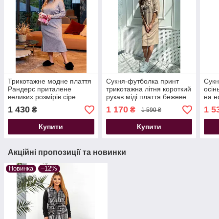
Трикотажне модне плаття
Сукня-футболка принт
Сукн
Рандерс приталене
трикотажна літня короткий
осін
великих розмірів сіре
рукав міді плаття бежеве
на н
1 430
1 170
1 5
₴
₴
1 590 ₴
Купити
Купити
Акційні пропозиції та новинки
Новинка
–12%