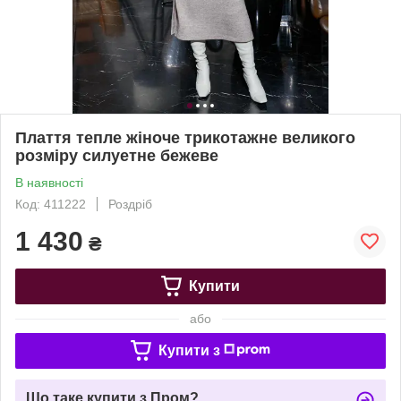
Плаття тепле жіноче трикотажне великого
розміру силуетне бежеве
В наявності
Код: 411222
Роздріб
1 430
₴
Купити
або
Купити з
Що таке купити з Пром?