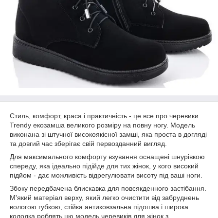
Стиль, комфорт, краса і практичність - це все про черевики
Trendy екозамша великого розміру на повну ногу. Модель
виконана зі штучної високоякісної замші, яка проста в догляді
та довгий час зберігає свій первозданний вигляд.
Для максимального комфорту взування оснащені шнурівкою
спереду, яка ідеально підійде для тих жінок, у кого високий
підйом - дає можливість відрегулювати висоту під ваші ноги.
Збоку передбачена блискавка для повсякденного застібання.
М'який матеріал верху, який легко очистити від забруднень
вологою губкою, стійка антиковзальна підошва і широка
колодка роблять цю модель черевиків для жінок з