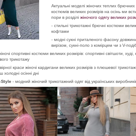
Актуальні моделі жіночих теплих брючних 
костюмів великих розмірів на осінь ми вст
пори в розділі
жіночого одягу великих розм
- стильні трикотажні брючні костюми вел
кофтами
- модні сукні приталеного фасону довжини 
вирізом, сукні-поло з комірцем чи з V-под
 жіночі спортивні костюми великих розмірів: спортивні світшоти, худі
вого трикотажу
вірної краси жіночі кардигани великих розмірів з плюшевої трикота
ш холодні осінні дні
-Style
- модний жіночий трикотажний одяг від українських виробників