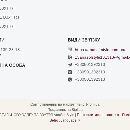
ВЗУТТЯ
Е ВЗУТТЯ
ВЗУТТЯ
 139-23-13
https://anasol-style.com.ua/
р
13anasolstyle131313@gmail
+380501392313
+380501392313
+380501392313
Сайт створений на маркетплейсі
Prom.ua
Продавець на Bigl.ua
ІНТЕРНЕТ МАГАЗИН СТИЛЬНОГО ОДЯГУ ТА ВЗУТТЯ AnaSol-Style |
Поскаржитися на контент
|
Полі
Select Language
▼