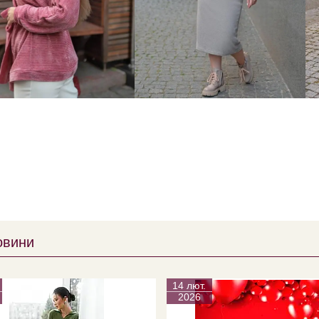
овини
14 лют.
2026