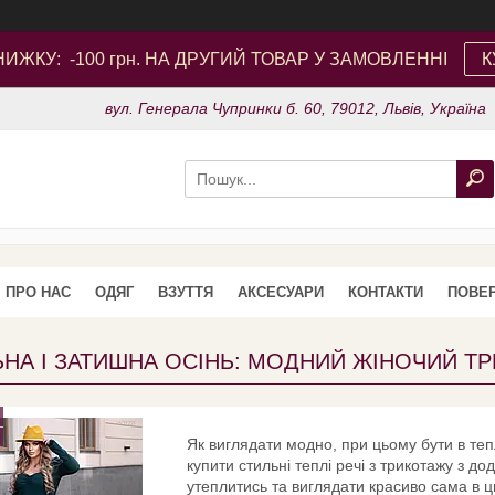
ИЖКУ: -100 грн. НА ДРУГИЙ ТОВАР У ЗАМОВЛЕННІ
К
вул. Генерала Чупринки б. 60, 79012, Львів, Україна
ПРО НАС
ОДЯГ
ВЗУТТЯ
АКСЕСУАРИ
КОНТАКТИ
ПОВЕР
НА І ЗАТИШНА ОСІНЬ: МОДНИЙ ЖІНОЧИЙ ТР
Як виглядати модно, при цьому бути в тепл
купити стильні теплі речі з трикотажу з д
утеплитись та виглядати красиво сама в ц