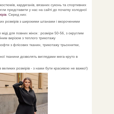
костюмів, кардиганів, вязаних суконь та спортивних
игли представити у нас на сайті до початку холодної
ірів.
Серед них:
иких розмірів з широкими штанами і вкороченими
міді для повних жінок : розміри 50-56, з округлим
ібним вирізом з теплого трикотажу
, кофти з флісових тканин, трикотажу трьохнитки,
жної тканини дозволять виглядами мега-круто в
 великих розмірів - з нами бути красивою не важко!)