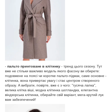
-
пальто принтоване в клітинку
- тренд цього сезону. Тут
вже не стільки важливо модель якого фасону ви обирете:
подовжене на поясі чи коротке пальто-піджак, саме основне -
клітинка, вона привертає увагу і стає центром створеного
образу. А вибрати, повірте, вже є з чого: "гусяча лапка",
велика клітка віші, модна клітинка шотландка, елегантна
віндзорська клітинка, обирайте свій варіант, мега-крутий лук
вам забезпечений!