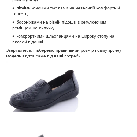
літніми жіночіми туфлями на невеликій комфортній
танкетці
босоніжками на рівній підошві з регулюючим
ремінцем на липучку
комфортними шльопанцями на широку стопу на
плоскій підошві
Звертайтесь: підберемо правильний розмір і саму зручну
модель взуття саме під ваші потреби.