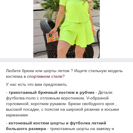
Любите брюки или шорты летом ? Ищите стильную модель
костюма в
спортивном стиле
?
У нас есть что вам предложить:
-
трикотажный брючный костюм в рубчик
- Детали:
футболка-поло с отложным воротником, V-образной
горловиной, коротким рукавом. Брюки свободного кроя ,
высокой посадки, с поясом на широкой резинке и косыми
карманами
-
котоновый костюм шорты и футболка летний
большого размера
- трикотажные шорты на завязку и