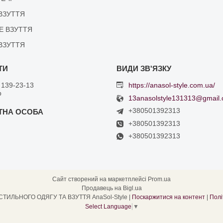
ВЗУТТЯ
Е ВЗУТТЯ
ВЗУТТЯ
 139-23-13
https://anasol-style.com.ua/
р
13anasolstyle131313@gmail
+380501392313
+380501392313
+380501392313
Сайт створений на маркетплейсі
Prom.ua
Продавець на Bigl.ua
ІНТЕРНЕТ МАГАЗИН СТИЛЬНОГО ОДЯГУ ТА ВЗУТТЯ AnaSol-Style |
Поскаржитися на контент
|
Полі
Select Language
▼