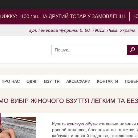
ИЖКУ: -100 грн. НА ДРУГИЙ ТОВАР У ЗАМОВЛЕННІ
К
вул. Генерала Чупринки б. 60, 79012, Львів, Україна
ПРО НАС
ОДЯГ
ВЗУТТЯ
АКСЕСУАРИ
КОНТАКТИ
ПОВЕР
МО ВИБІР ЖІНОЧОГО ВЗУТТЯ ЛЕГКИМ ТА Б
Купить
женскую обувь
: стильные новинки
ровной подошве, босоножки на танкетке,
каблуках и ровной подошве, эксклюзивны