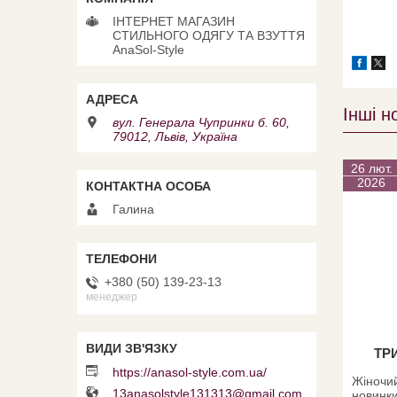
ІНТЕРНЕТ МАГАЗИН
СТИЛЬНОГО ОДЯГУ ТА ВЗУТТЯ
AnaSol-Style
Інші н
вул. Генерала Чупринки б. 60,
79012, Львів, Україна
26 лют.
2026
Галина
+380 (50) 139-23-13
менеджер
ТР
https://anasol-style.com.ua/
Жіночий
13anasolstyle131313@gmail.com
новинки