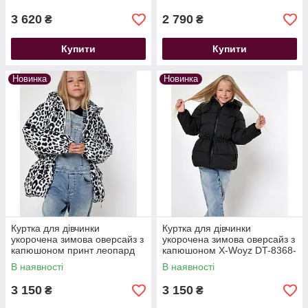
3 620
2 790
₴
₴
Купити
Купити
Новинка
Новинка
Куртка для дівчинки
Куртка для дівчинки
укорочена зимова оверсайз з
укорочена зимова оверсайз з
капюшоном принт леопард
капюшоном X-Woyz DT-8368-
X-Woyz DT-8368-10
8 чорна
В наявності
В наявності
3 150
3 150
₴
₴