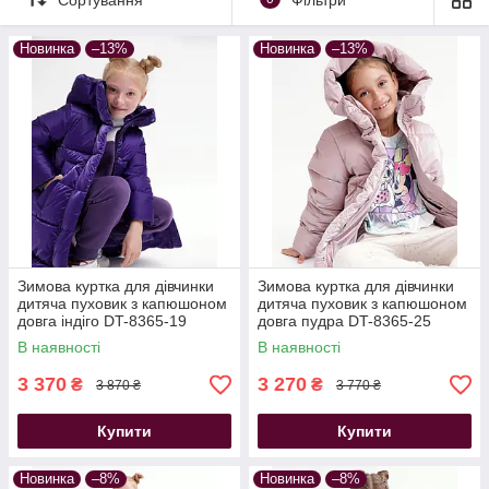
Новинка
–13%
Новинка
–13%
Зимова куртка для дівчинки
Зимова куртка для дівчинки
дитяча пуховик з капюшоном
дитяча пуховик з капюшоном
довга індіго DT-8365-19
довга пудра DT-8365-25
42,44 р
В наявності
В наявності
3 370
3 270
₴
₴
3 870 ₴
3 770 ₴
Купити
Купити
Новинка
–8%
Новинка
–8%