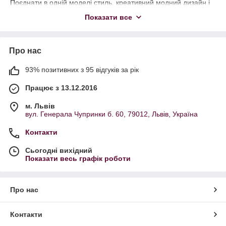
Поєднати в одній моделі стиль, креативний модний дизайн і
висока якість пошиття та матеріалів можливо. якщо ви
Показати все
виберете куртку або пуховик з представлених у нас моделей.
Розуміючи потреби батьків та їхніх діток, ми подбали про те,
щоб наповнити каталог зимового одягу для дівчаток тільки
Про нас
оригінальними моделями, від провідних торгових марок
України:
93% позитивних з 95 відгуків за рік
ТМ Маnifik
- практичні, зручні і універсальні куртки і
пуховики для дівчаток за доступною ціною
Працює з 13.12.2016
ТМ X-WOYZ
- брендовий дитячий зимовий одяг
м. Львів
преміум-класу: висока якість виконання і матеріалів
вул. Генерала Чупринки б. 60, 79012, Львів, Україна
Контакти
Сьогодні вихідний
Показати весь графік роботи
Про нас
Контакти
МОДНІ МОДЕЛІ І ФАСОНИ