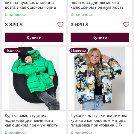
дитяча пуховик стьобана
підліткова для дівчинки з
довга з капюшоном чорна
капюшоном преміум якість
принт геометрія X-Woyz DT-
В наявності
В наявності
8359-24
3 820
3 620
₴
₴
Купити
Купити
Новинка
Новинка
Куртка зимова дитяча
Пуховик для дівчинки зимова
підліткова для дівчинки з
куртка з капюшоном матова
капюшоном преміум якість
плащовка принтована DT-
зелена X-Woyz DT-8359-12
8367-11
В наявності
В наявності