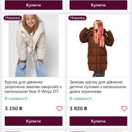
Купити
Купити
Новинка
Новинка
Куртка для дівчинки
Зимова куртка для дівчинки
укорочена зимова оверсайз з
дитяча пуховик з капюшоном
капюшоном беж X-Woyz DT-
довга коричнева
8368-3
В наявності
В наявності
3 150
3 820
₴
₴
Купити
Купити