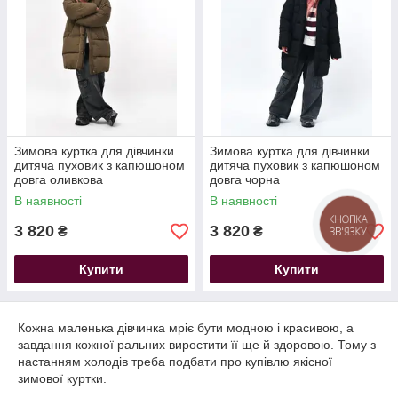
Зимова куртка для дівчинки
Зимова куртка для дівчинки
дитяча пуховик з капюшоном
дитяча пуховик з капюшоном
довга оливкова
довга чорна
В наявності
В наявності
КНОПКА
3 820
3 820
₴
₴
ЗВ'ЯЗКУ
Купити
Купити
Кожна маленька дівчинка мріє бути модною і красивою, а
завдання кожної ральних виростити її ще й здоровою. Тому з
настанням холодів треба подбати про купівлю якісної
зимової куртки.