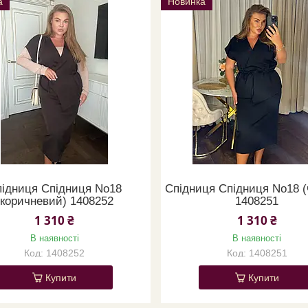
а
Новинка
ідниця Спідниця No18
Спідниця Спідниця No18 (
(коричневий) 1408252
1408251
1 310 ₴
1 310 ₴
В наявності
В наявності
1408252
1408251
Купити
Купити