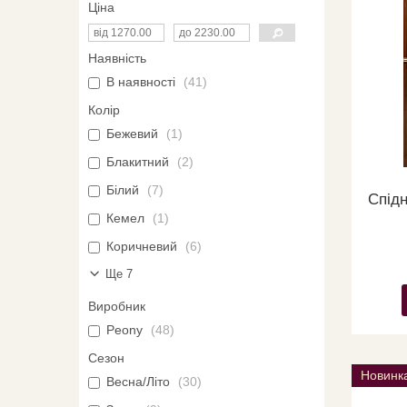
Ціна
Наявність
В наявності
41
Колір
Бежевий
1
Блакитний
2
Білий
7
Спід
Кемел
1
Коричневий
6
Ще 7
Виробник
Peony
48
Сезон
Новинк
Весна/Літо
30