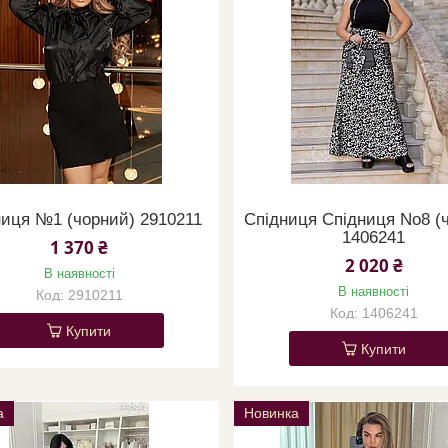
ниця №1 (чорний) 2910211
Спідниця Спідниця No8 (
1406241
1 370 ₴
2 020 ₴
В наявності
В наявності
2910211
1406241
Купити
Купити
а
Новинка