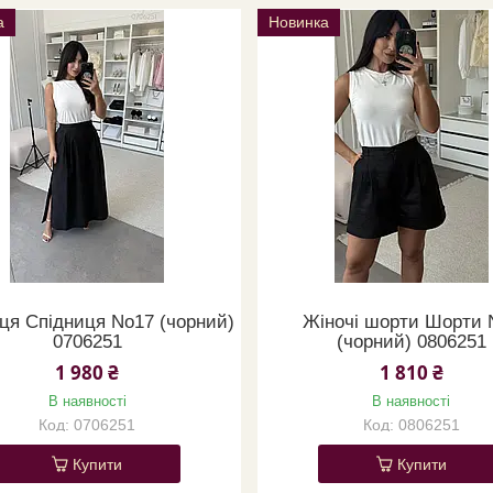
а
Новинка
ця Спідниця No17 (чорний)
Жіночі шорти Шорти 
0706251
(чорний) 0806251
1 980 ₴
1 810 ₴
В наявності
В наявності
0706251
0806251
Купити
Купити