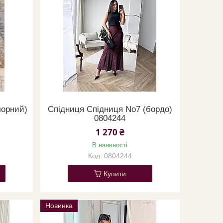
чорний)
Спідниця Спідниця No7 (бордо)
0804244
1 270 ₴
В наявності
0804244
Купити
Новинка