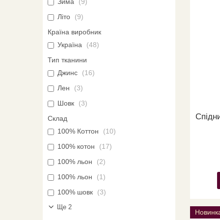
Зима
9
Літо
9
Країна виробник
Україна
48
Тип тканини
Джинс
16
Лен
3
Шовк
3
Спідн
Склад
100% Коттон
10
100% котон
17
100% льон
2
100% льон
1
100% шовк
3
Ще 2
Новинк