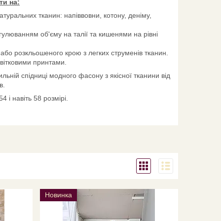
ти на:
натуральних тканин: напіввовни, котону, деніму,
егулюванням об'єму на талії та кишенями на рівні
 або розкльошеного крою з легких струменів тканин.
вітковими принтами.
ильній спідниці модного фасону з якісної тканини від
в.
 і навіть 58 розмірі.
Новинка