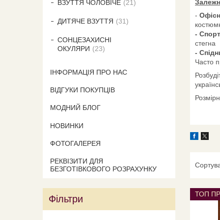
Залежн
ВЗУТТЯ ЧОЛОВІЧЕ
21
-
Офісн
ДИТЯЧЕ ВЗУТТЯ
31
костюмн
- Спор
СОНЦЕЗАХИСНІ
стегна
ОКУЛЯРИ
23
- Спід
Часто п
ІНФОРМАЦІЯ ПРО НАС
Розбуді
українс
ВІДГУКИ ПОКУПЦІВ
Розмірн
МОДНИЙ БЛОГ
НОВИНКИ
ФОТОГАЛЕРЕЯ
РЕКВІЗИТИ ДЛЯ
БЕЗГОТІВКОВОГО РОЗРАХУНКУ
ТОП П
Фільтри