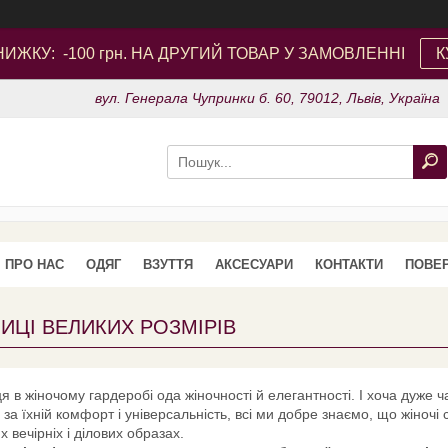
ИЖКУ: -100 грн. НА ДРУГИЙ ТОВАР У ЗАМОВЛЕННІ
К
вул. Генерала Чупринки б. 60, 79012, Львів, Україна
ПРО НАС
ОДЯГ
ВЗУТТЯ
АКСЕСУАРИ
КОНТАКТИ
ПОВЕР
ИЦІ ВЕЛИКИХ РОЗМІРІВ
я в жіночому гардеробі ода жіночності й елегантності. І хоча дуже ч
за їхній комфорт і універсальність, всі ми добре знаємо, що жіночі
х вечірніх і ділових образах.