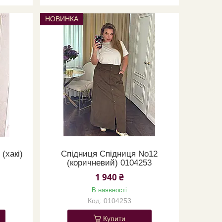
НОВИНКА
(хакі)
Спідниця Спідниця No12
(коричневий) 0104253
1 940 ₴
В наявності
0104253
Купити