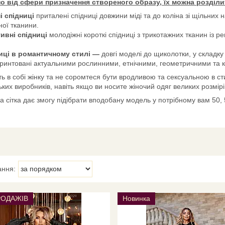
о від сфери призначення створеного образу, їх можна розділи
і спідниці
приталені спідниці довжини міді та до коліна зі щільних 
ої тканини.
тивні спідниці
молодіжні короткі спідниці з трикотажних тканин із р
ниці в романтичному стилі —
довгі моделі до щиколотки, у складку
ринтовані актуальними рослинними, етнічними, геометричними та к
ть в собі жінку та не соромтеся бути вродливою та сексуальною в ст
ьких виробників, навіть якщо ви носите жіночий одяг великих розмірі
а сітка дає змогу підібрати вподобану модель у потрібному вам 50, 54
РОДАЖІВ
Новинка