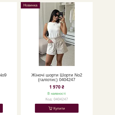
Новинка
No9
Жіночі шорти Шорти No2
(галіотис) 0404247
1 970 ₴
В наявності
0404247
Купити