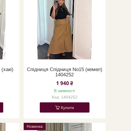
(хакі)
Спідниця Спідниця No15 (кемел)
1404252
1 940 ₴
В наявності
1404252
Купити
Новинка