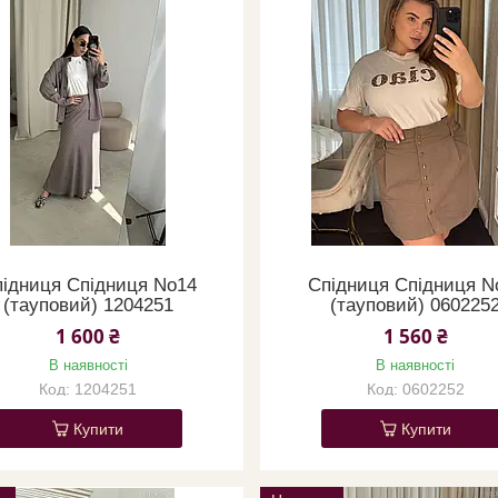
ідниця Спідниця No14
Спідниця Спідниця N
(тауповий) 1204251
(тауповий) 060225
1 600 ₴
1 560 ₴
В наявності
В наявності
1204251
0602252
Купити
Купити