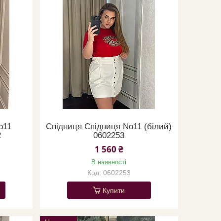
o11
Спідниця Спідниця No11 (білий)
2
0602253
1 560 ₴
В наявності
0602253
Купити