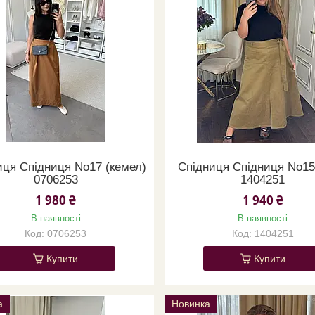
иця Спідниця No17 (кемел)
Спідниця Спідниця No15 
0706253
1404251
1 980 ₴
1 940 ₴
В наявності
В наявності
0706253
1404251
Купити
Купити
а
Новинка