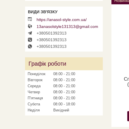
Новинк
https://anasol-style.com.ua/
13anasolstyle131313@gmail.com
+380501392313
+380501392313
+380501392313
Графік роботи
Понеділок
08:00
21:00
Сп
Вівторок
08:00
21:00
Середа
08:00
21:00
Четвер
08:00
21:00
Пʼятниця
08:00
21:00
Субота
08:00
18:00
Неділя
Вихідний