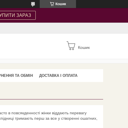
Кошик
УПИТИ ЗАРАЗ
Кошик
НЕННЯ ТА ОБМІН
ДОСТАВКА І ОПЛАТА
асто в повсякденності жінки віддають перевагу
 спідниці тримають перш за все у створенні ошатних,