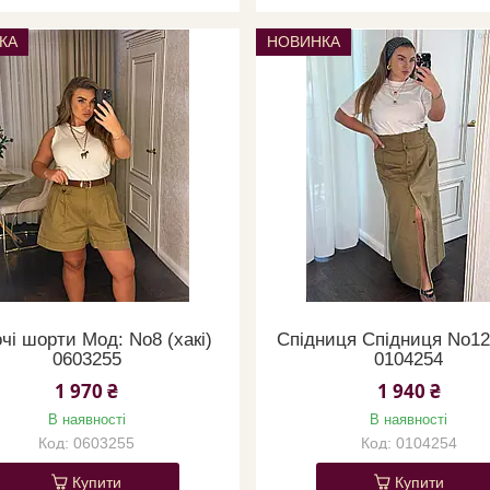
КА
НОВИНКА
чі шорти Мод: No8 (хакі)
Спідниця Спідниця No12 
0603255
0104254
1 970 ₴
1 940 ₴
В наявності
В наявності
0603255
0104254
Купити
Купити