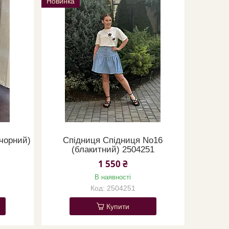
Новинка
чорний)
Спідниця Спідниця No16
(блакитний) 2504251
1 550 ₴
В наявності
2504251
Купити