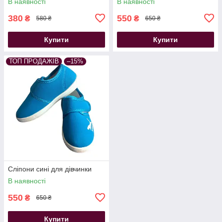
В наявності
В наявності
380
550
₴
₴
580 ₴
650 ₴
Купити
Купити
ТОП ПРОДАЖІВ
–15%
Сліпони сині для дівчинки
В наявності
550
₴
650 ₴
Купити