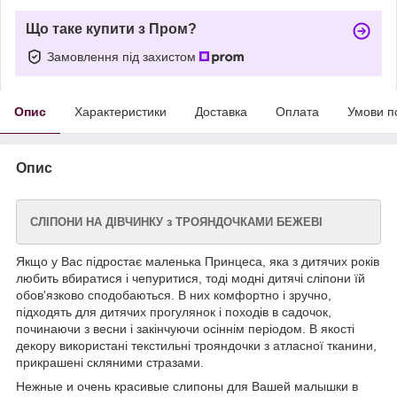
Що таке купити з Пром?
Замовлення під захистом
Опис
Характеристики
Доставка
Оплата
Умови п
Опис
СЛІПОНИ НА ДІВЧИНКУ з ТРОЯНДОЧКАМИ БЕЖЕВІ
Якщо у Вас підростає маленька Принцеса, яка з дитячих років
любить вбиратися і чепуритися, тоді модні дитячі сліпони їй
обов'язково сподобаються. В них комфортно і зручно,
підходять для дитячих прогулянок і походів в садочок,
починаючи з весни і закінчуючи осіннім періодом. В якості
декору використані текстильні трояндочки з атласної тканини,
прикрашені скляними стразами.
Нежные и очень красивые слипоны для Вашей малышки в