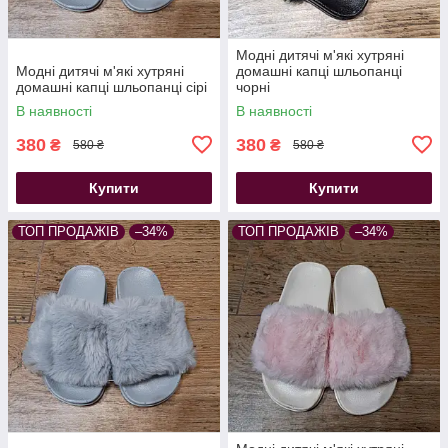
Модні дитячі м'які хутряні
Модні дитячі м'які хутряні
домашні капці шльопанці
домашні капці шльопанці сірі
чорні
В наявності
В наявності
380
380
₴
₴
580 ₴
580 ₴
Купити
Купити
ТОП ПРОДАЖІВ
–34%
ТОП ПРОДАЖІВ
–34%