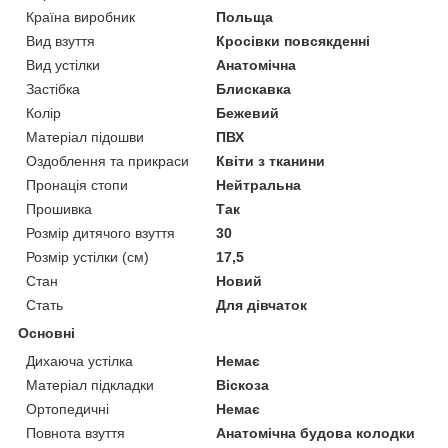
Країна виробник
Польща
Вид взуття
Кросівки повсякденні
Вид устілки
Анатомічна
Застібка
Блискавка
Колір
Бежевий
Матеріал підошви
ПВХ
Оздоблення та прикраси
Квіти з тканини
Пронація стопи
Нейтральна
Прошивка
Так
Розмір дитячого взуття
30
Розмір устілки (см)
17,5
Стан
Новий
Стать
Для дівчаток
Основні
Дихаюча устілка
Немає
Матеріал підкладки
Віскоза
Ортопедичні
Немає
Повнота взуття
Анатомічна будова колодки