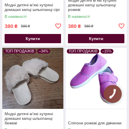
Модні дитячі м'які хутряні
Модні дитячі м'які хутряні
домашні капці шльопанці
домашні капці шльопанці сірі
рожеві
В наявності
В наявності
380
380
₴
₴
580 ₴
580 ₴
Купити
Купити
ТОП ПРОДАЖІВ
–34%
ТОП ПРОДАЖІВ
–15%
Модні дитячі м'які хутряні
домашні капці шльопанці
бежеві
Сліпони рожеві для дівчинки