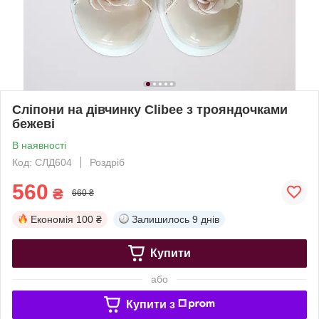
Сліпони на дівчинку Clibee з трояндочками
бежеві
В наявності
Код: СЛД604
Роздріб
560
₴
660 ₴
Економія
100 ₴
Залишилось
9 днів
Купити
або
Купити з