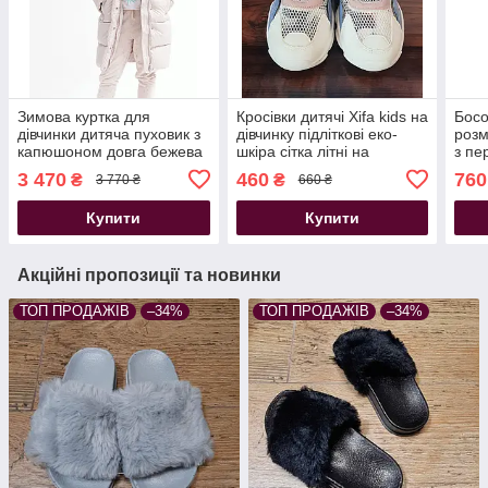
Зимова куртка для
Кросівки дитячі Xifa kids на
Босо
дівчинки дитяча пуховик з
дівчинку підліткові еко-
розм
капюшоном довга бежева
шкіра сітка літні на
з пе
8365-10
липучках білі з синім
ногу
3 470
460
760
₴
₴
3 770 ₴
660 ₴
Купити
Купити
Акційні пропозиції та новинки
ТОП ПРОДАЖІВ
–34%
ТОП ПРОДАЖІВ
–34%