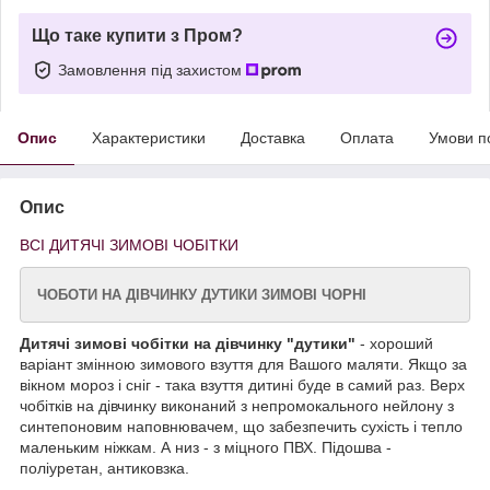
Що таке купити з Пром?
Замовлення під захистом
Опис
Характеристики
Доставка
Оплата
Умови п
Опис
ВСІ ДИТЯЧІ ЗИМОВІ ЧОБІТКИ
ЧОБОТИ НА ДІВЧИНКУ ДУТИКИ ЗИМОВІ ЧОРНІ
Дитячі зимові чобітки на дівчинку "дутики"
- хороший
варіант змінною зимового взуття для Вашого маляти. Якщо за
вікном мороз і сніг - така взуття дитині буде в самий раз. Верх
чобітків на дівчинку виконаний з непромокального нейлону з
синтепоновим наповнювачем, що забезпечить сухість і тепло
маленьким ніжкам. А низ - з міцного ПВХ. Підошва -
поліуретан, антиковзка.