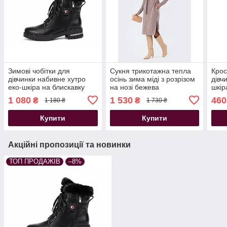
Зимові чобітки для
Сукня трикотажна тепла
Крос
дівчинки набивне хутро
осінь зима міді з розрізом
дівч
еко-шкіра на блискавку
на нозі бежева
шкіра
темно-сині
липу
1 080
1 530
460
₴
₴
1 180 ₴
1 730 ₴
Купити
Купити
Акційні пропозиції та новинки
ТОП ПРОДАЖІВ
–8%