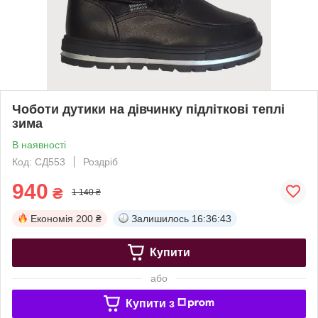
Чоботи дутики на дівчинку підліткові теплі
зима
В наявності
Код: СД553
Роздріб
940
₴
1 140 ₴
Економія
200 ₴
Залишилось
16:36:43
Купити
або
Купити з