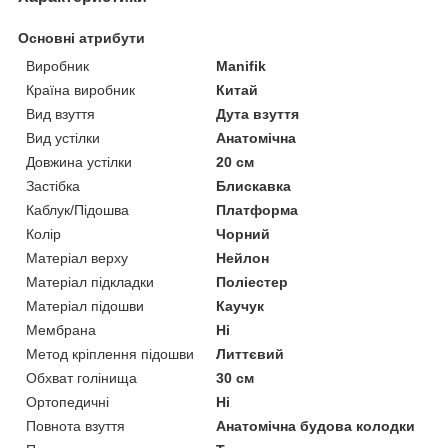
Основні атрибути
Виробник
Manifik
Країна виробник
Китай
Вид взуття
Дута взуття
Вид устілки
Анатомічна
Довжина устілки
20 см
Застібка
Блискавка
Каблук/Підошва
Платформа
Колір
Чорний
Матеріал верху
Нейлон
Матеріал підкладки
Поліестер
Матеріал підошви
Каучук
Мембрана
Ні
Метод кріплення підошви
Литтєвий
Обхват голінища
30 см
Ортопедичні
Ні
Повнота взуття
Анатомічна будова колодки