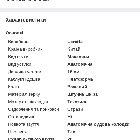
Характеристики
Основні
Виробник
Loretta
Країна виробник
Китай
Вид взуття
Мокасини
Вид устілки
Анатомічна
Довжина устілки
16 см
Каблук/Підошва
Платформа
Колір
Рожевий
Матеріал верху
Штучна шкіра
Матеріал підкладки
Текстиль
Оздоблення та прикраси
Стрази
Ортопедичні
Ні
Повнота взуття
Анатомічна будова колодки
Прошивка
Так
Розмір дитячого взуття
28