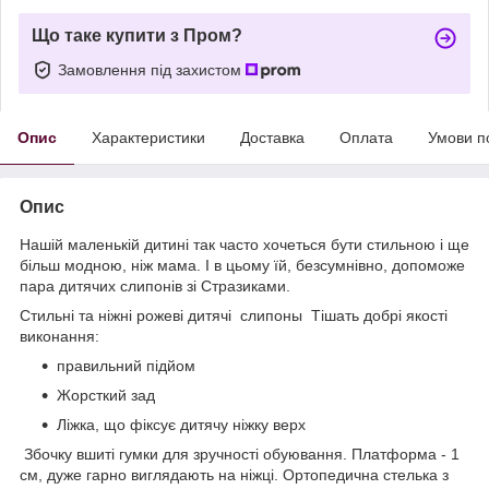
Що таке купити з Пром?
Замовлення під захистом
Опис
Характеристики
Доставка
Оплата
Умови п
Опис
Нашій маленькій дитині так часто хочеться бути стильною і ще
більш модною, ніж мама. І в цьому їй, безсумнівно, допоможе
пара дитячих слипонів зі Стразиками.
Стильні та ніжні рожеві дитячі слипоны Тішать добрі якості
виконання:
правильний підйом
Жорсткий зад
Ліжка, що фіксує дитячу ніжку верх
Збочку вшиті гумки для зручності обуювання. Платформа - 1
см, дуже гарно виглядають на ніжці. Ортопедична стелька з