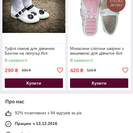
КНОПКА
ЗВ'ЯЗКУ
Туфлі лакові для дівчинки
Мокасини сліпони шкіряні з
Бантик на липучці білі
вишивкою для дівчаток білі
В наявності
В наявності
290
420
₴
₴
390 ₴
520 ₴
Купити
Купити
Про нас
92% позитивних з 94 відгуків за рік
Працює з 13.12.2016