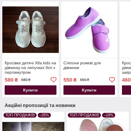
Кросівки дитячі Xifa kids на
Сліпони рожеві для
Крос
дівчинку на липучках білі з
дівчинки
дівч
перламутром
шкіра
липу
580
550
460
₴
₴
680 ₴
650 ₴
Купити
Купити
Акційні пропозиції та новинки
ТОП ПРОДАЖІВ
–26%
ТОП ПРОДАЖІВ
–19%