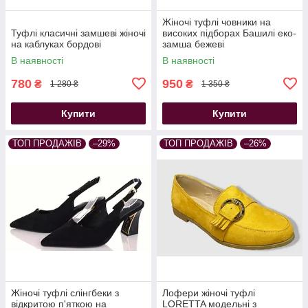
Жіночі туфлі човники на
Туфлі класичні замшеві жіночі
високих підборах Башилі еко-
на каблуках бордові
замша бежеві
В наявності
В наявності
780
950
₴
₴
1 280 ₴
1 350 ₴
Купити
Купити
ТОП ПРОДАЖІВ
–29%
ТОП ПРОДАЖІВ
–26%
Жіночі туфлі слінгбеки з
Лофери жіночі туфлі
відкритою п'яткою на
LORETTA модельні з