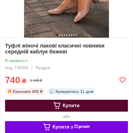
Туфлі жіночі лакові класичні човники
середній каблук бежеві
В наявності
Код: ТЖ309
Роздріб
740
₴
1 140 ₴
Економія
400 ₴
Залишилось
11 днів
Купити
або
Купити з