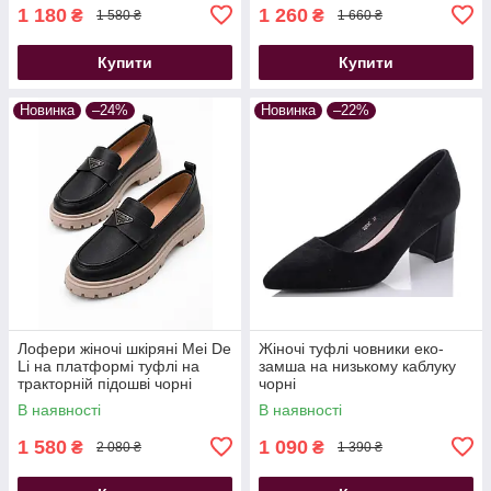
1 180
1 260
₴
₴
1 580 ₴
1 660 ₴
Купити
Купити
Новинка
–24%
Новинка
–22%
Лофери жіночі шкіряні Mei De
Жіночі туфлі човники еко-
Li на платформі туфлі на
замша на низькому каблуку
тракторній підошві чорні
чорні
В наявності
В наявності
1 580
1 090
₴
₴
2 080 ₴
1 390 ₴