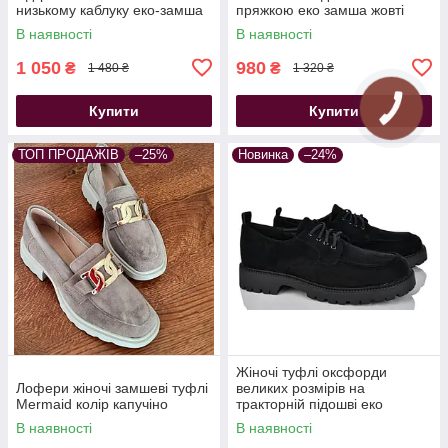
низькому каблуку еко-замша
пряжкою еко замша жовті
чорні
В наявності
В наявності
1 050
980
₴
₴
1 480 ₴
1 320 ₴
Купити
Купити
ТОП ПРОДАЖІВ
–25%
Новинка
–24%
Жіночі туфлі оксфорди
Лофери жіночі замшеві туфлі
великих розмірів на
Mermaid колір капучіно
тракторній підошві еко
замшеві на шнурівку чорні
В наявності
В наявності