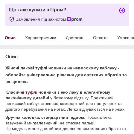
Що таке купити з Пром?
Замовлення під захистом
Опис
Характеристики
Доставка
Оплата
Умови п
Опис
Жіночі лакові туфлі човники на невисокому каблуку -
обирайте універсальне рішення для святквих образів та
на щодень
Класичні
туфлі
човники з еко лаку в елегантному
лаконічному дизайні
у бежевому відтінку. Практичний
невисокий каблук стовпчик, комфортний для прогулянок та
довгого перебування на ногах. Легко відчуваються на ніжках.
Зручна колодка, стандартний підйом
. Носок злегка
завужений мигдалевидний: не стискає пальці.
Ця модель стане достойним доповненням модних образів та