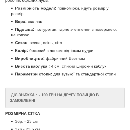
робочих офісних луків.
Розмірність моделі:
повномірки, йдуть розмір у
розмір
Верх:
еко лак
Підошва:
поліуретан, гарне зчеплення з поверхнею,
не ковзає
Сезон
: весна, осінь, літо
Колір:
бежевий з легким відтінком пудри
Виробництво:
фабричний Вьетнам
Висота каблука :
4 см, стійкий широкий каблук
Параметри стопи:
для вузької та стандартної стопи
ДІЄ ЗНИЖКА : - 100 ГРН НА ДРУГУ ПОЗИЦІЮ В
ЗАМОВЛЕННІ
РОЗМІРНА СІТКА
36р. - 23 см
37р - 23,5 см