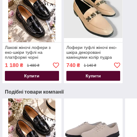
Лакові жіночі лофери з
Лофери туфлі жіночі еко-
еко-шкіри туфлі на
шкіра декоровані
платформі чорні
камінцями колір пудра
1 180
740
₴
₴
1 480 ₴
1 140 ₴
Купити
Купити
Подібні товари компанії