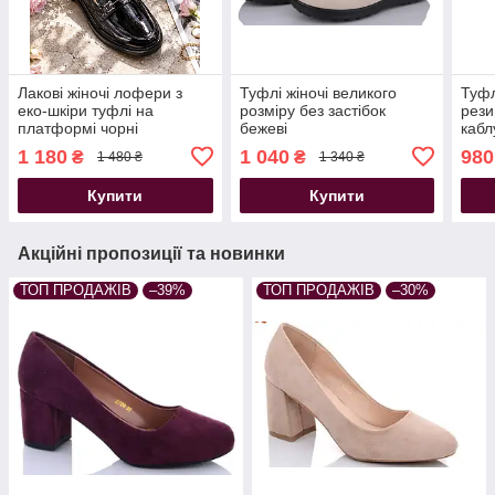
Лакові жіночі лофери з
Туфлі жіночі великого
Туфл
еко-шкіри туфлі на
розміру без застібок
рези
платформі чорні
бежеві
кабл
1 180
1 040
980
₴
₴
1 480 ₴
1 340 ₴
Купити
Купити
Акційні пропозиції та новинки
ТОП ПРОДАЖІВ
–39%
ТОП ПРОДАЖІВ
–30%