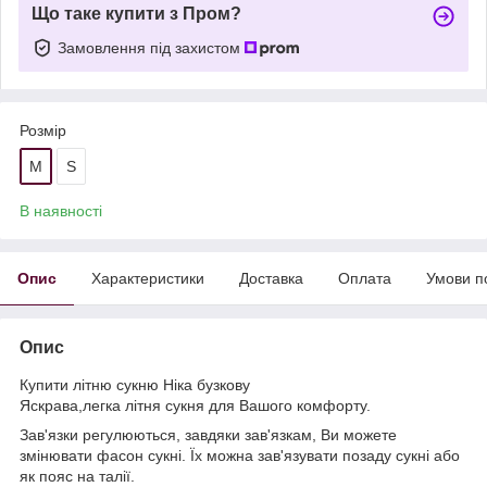
Що таке купити з Пром?
Замовлення під захистом
Розмір
M
S
В наявності
Опис
Характеристики
Доставка
Оплата
Умови п
Опис
Купити літню сукню Ніка бузкову
Яскрава,легка літня сукня для Вашого комфорту.
Зав'язки регулюються, завдяки зав'язкам, Ви можете
змінювати фасон сукні. Їх можна зав'язувати позаду сукні або
як пояс на талії.