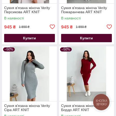
Сукня в'язана жіноча Verity
Сукня в'язана жіноча Verity
Персикова ART KNIT
Помаранчева ART KNIT
В наявності
В наявності
945
945
₴
₴
1 890 ₴
1 890 ₴
Купити
Купити
–50%
–50%
КНОПКА
ЗВ'ЯЗКУ
Сукня в'язана жіноча Verity
Сукня в'язана жіноча Verity
Сіра ART KNIT
Бордо ART KNIT
В наявності
В наявності