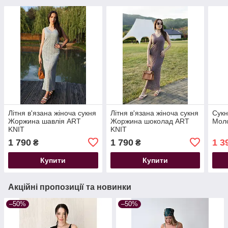
Літня в'язана жіноча сукня
Літня в'язана жіноча сукня
Сукн
Жоржина шавлія ART
Жоржина шоколад ART
Мол
KNIT
KNIT
1 790
1 790
1 3
₴
₴
Купити
Купити
Акційні пропозиції та новинки
–50%
–50%