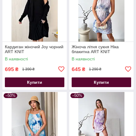
Кардиган жіночий Joy чорний
Жіноча літня сукня Ніка
ART KNIT
блакитна ART KNIT
В наявності
В наявності
695
645
₴
₴
1 390 ₴
1 290 ₴
Купити
Купити
–50%
–50%