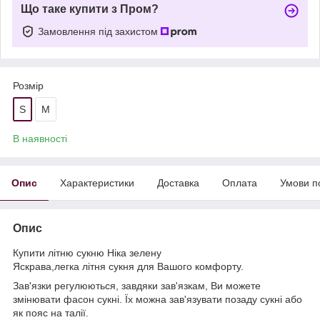
Що таке купити з Пром?
Замовлення під захистом
Розмір
S
M
В наявності
Опис
Характеристики
Доставка
Оплата
Умови п
Опис
Купити літню сукню Ніка зелену
Яскрава,легка літня сукня для Вашого комфорту.
Зав'язки регулюються, завдяки зав'язкам, Ви можете
змінювати фасон сукні. Їх можна зав'язувати позаду сукні або
як пояс на талії.