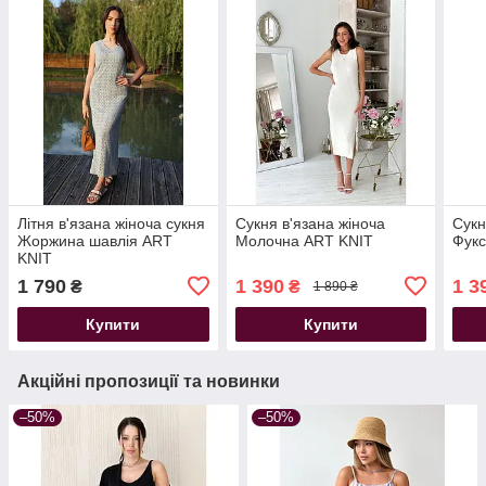
Літня в'язана жіноча сукня
Сукня в'язана жіноча
Сукн
Жоржина шавлія ART
Молочна ART KNIT
Фукс
KNIT
1 790
1 390
1 3
₴
₴
1 890 ₴
Купити
Купити
Акційні пропозиції та новинки
–50%
–50%