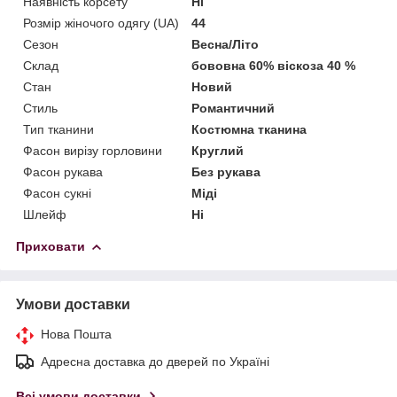
Наявність корсету
Ні
Розмір жіночого одягу (UA)
44
Сезон
Весна/Літо
Склад
бововна 60% віскоза 40 %
Стан
Новий
Стиль
Романтичний
Тип тканини
Костюмна тканина
Фасон вирізу горловини
Круглий
Фасон рукава
Без рукава
Фасон сукні
Міді
Шлейф
Ні
Приховати
Умови доставки
Нова Пошта
Адресна доставка до дверей по Україні
Всі умови доставки