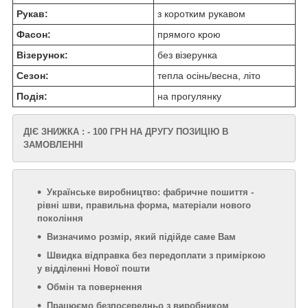
Рукав:
з коротким рукавом
Фасон:
прямого крою
Візерунок:
без візерунка
Сезон:
тепла осінь/весна, літо
Подія:
на прогулянку
ДІЄ ЗНИЖКА : - 100 ГРН НА ДРУГУ ПОЗИЦІЮ В
ЗАМОВЛЕННІ
Українське виробництво: фабричне пошиття -
рівні шви, правильна форма, матеріали нового
покоління
Визначимо розмір, який підійде саме Вам
Швидка відправка без передоплати з приміркою
у відділенні Нової пошти
Обмін та повернення
Працюємо безпосередньо з виробником