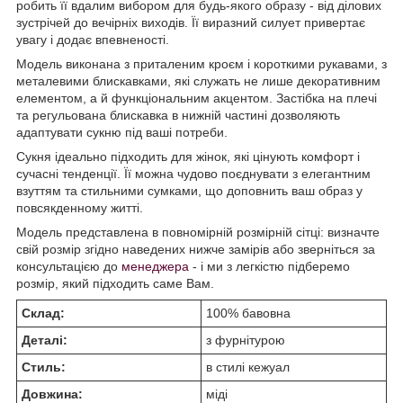
робить її вдалим вибором для будь-якого образу - від ділових
зустрічей до вечірніх виходів. Її виразний силует привертає
увагу і додає впевненості.
Модель виконана з приталеним кроєм і короткими рукавами, з
металевими блискавками, які служать не лише декоративним
елементом, а й функціональним акцентом. Застібка на плечі
та регульована блискавка в нижній частині дозволяють
адаптувати сукню під ваші потреби.
Сукня ідеально підходить для жінок, які цінують комфорт і
сучасні тенденції. Її можна чудово поєднувати з елегантним
взуттям та стильними сумками, що доповнить ваш образ у
повсякденному житті.
Модель представлена в повномірній розмірній сітці: визначте
свій розмір згідно наведених нижче замірів або зверніться за
консультацією до
менеджера
- і ми з легкістю підберемо
розмір, який підходить саме Вам.
Склад:
100% бавовна
Деталі:
з фурнітурою
Стиль:
в стилі кежуал
Довжина:
міді