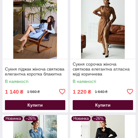
Сукня сорочка жіноча
Сукня піджак жіноча святкова
святкова елегантна атласна
елегантна коротка блакитна
міді коричнева
В наявності
В наявності
1 140
1 220
₴
₴
1 560 ₴
1 640 ₴
Купити
Купити
Новинка
–26%
Новинка
–26%