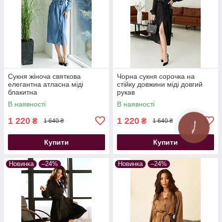
Сукня жіноча святкова
Чорна сукня сорочка на
елегантна атласна міді
стійку довжини міді довгий
блакитна
рукав
В наявності
В наявності
1 220
1 220
₴
₴
1 640 ₴
1 640 ₴
Купити
Купити
Новинка
–24%
Новинка
–24%