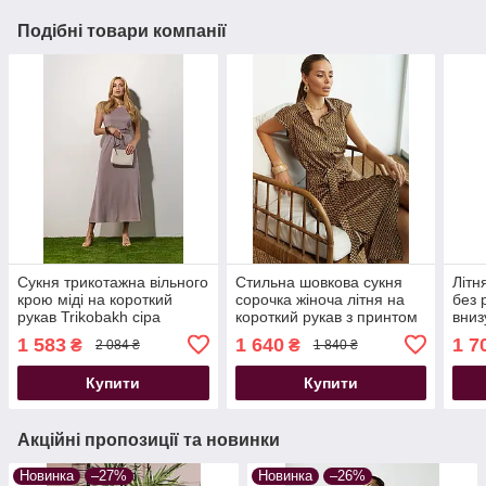
Подібні товари компанії
Сукня трикотажна вільного
Стильна шовкова сукня
Літн
крою міді на короткий
сорочка жіноча літня на
без 
рукав Trikobakh сіра
короткий рукав з принтом
вниз
коричнева
1 583
1 640
1 7
₴
₴
2 084 ₴
1 840 ₴
Купити
Купити
Акційні пропозиції та новинки
Новинка
–27%
Новинка
–26%