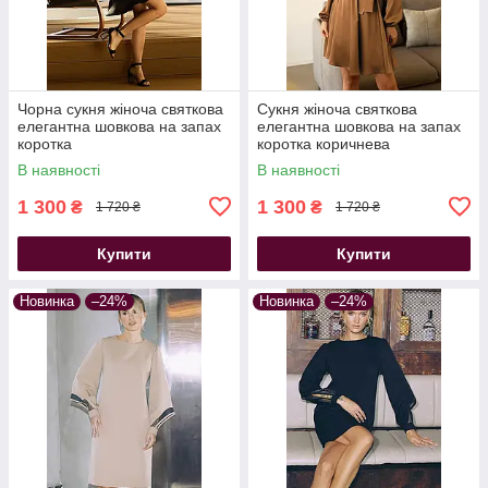
Чорна сукня жіноча святкова
Сукня жіноча святкова
елегантна шовкова на запах
елегантна шовкова на запах
коротка
коротка коричнева
В наявності
В наявності
1 300
1 300
₴
₴
1 720 ₴
1 720 ₴
Купити
Купити
Новинка
–24%
Новинка
–24%