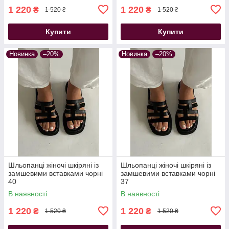
1 220
1 220
₴
₴
1 520 ₴
1 520 ₴
Купити
Купити
Новинка
–20%
Новинка
–20%
Шльопанці жіночі шкіряні із
Шльопанці жіночі шкіряні із
замшевими вставками чорні
замшевими вставками чорні
40
37
В наявності
В наявності
1 220
1 220
₴
₴
1 520 ₴
1 520 ₴