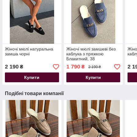
Жіночі мюлі натуральна
Жіночі мюлі замшеві без
Жіно
замша чорні
каблука з пряжкою
кабл
Блакитний, 38
2 190
1 790
2 1
₴
₴
2 190 ₴
Купити
Купити
Подібні товари компанії