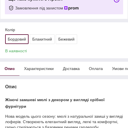
Замовлення під захистом
Колір
Бордовий
Блакитний
Бежевий
В наявності
Опис
Характеристики
Доставка
Оплата
Умови п
Опис
Жіночі замшеві мюлі з декором у вигляді срібної
фурнітури
Нова модель цього сезону: мюлі з натуральної замші у вигляді
лоферів. Створюють елегантний вигляд, легкі та комфортні,
гарно стилізуються з базовими речами гардеробу.