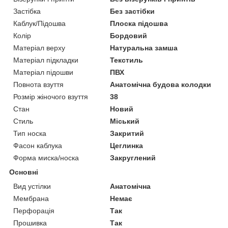
Застібка
Без застібки
Каблук/Підошва
Плоска підошва
Колір
Бордовий
Матеріал верху
Натуральна замша
Матеріал підкладки
Текстиль
Матеріал підошви
ПВХ
Повнота взуття
Анатомічна будова колодки
Розмір жіночого взуття
38
Стан
Новий
Стиль
Міський
Тип носка
Закритий
Фасон каблука
Цеглинка
Форма миска/носка
Закруглений
Основні
Вид устілки
Анатомічна
Мембрана
Немає
Перфорація
Так
Прошивка
Так