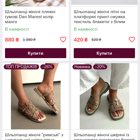
Шльопанці жіночі пляжні
Шльопанці жіночі літні на
гумові Dan Marest колір
платформі принт смужка
манго
текстиль блакитні з білим
В наявності
В наявності
880
420
₴
₴
1 380 ₴
620 ₴
Купити
Купити
ТОП ПРОДАЖІВ
–26%
Новинка
–20%
Шльопанці жіночі "римські" з
Шльопанці жіночі шкіряні із
натуральної шкіри рівна
замшевими вставками бежеві