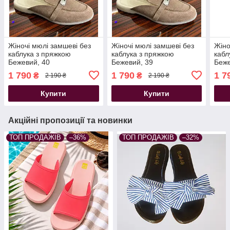
Жіночі мюлі замшеві без
Жіночі мюлі замшеві без
Жіно
каблука з пряжкою
каблука з пряжкою
кабл
Бежевий, 40
Бежевий, 39
Беже
1 790
1 790
1 7
₴
₴
2 190 ₴
2 190 ₴
Купити
Купити
Акційні пропозиції та новинки
ТОП ПРОДАЖІВ
–36%
ТОП ПРОДАЖІВ
–32%