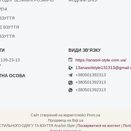
РЕЧІ
ВЗУТТЯ
Е ВЗУТТЯ
ВЗУТТЯ
 139-23-13
https://anasol-style.com.ua/
р
13anasolstyle131313@gmail
+380501392313
+380501392313
+380501392313
Сайт створений на маркетплейсі
Prom.ua
Продавець на Bigl.ua
ІНТЕРНЕТ МАГАЗИН СТИЛЬНОГО ОДЯГУ ТА ВЗУТТЯ AnaSol-Style |
Поскаржитися на контент
|
Полі