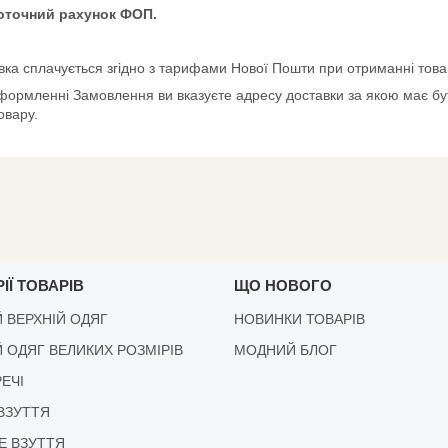
поточний рахунок ФОП.
вка сплачується згідно з тарифами Нової Пошти при отриманні това
формленні Замовлення ви вказуєте адресу доставки за якою має бут
овару.
ІЇ ТОВАРІВ
ЩО НОВОГО
 ВЕРХНІЙ ОДЯГ
НОВИНКИ ТОВАРІВ
 ОДЯГ ВЕЛИКИХ РОЗМІРІВ
МОДНИЙ БЛОГ
РЕЧІ
ВЗУТТЯ
Е ВЗУТТЯ