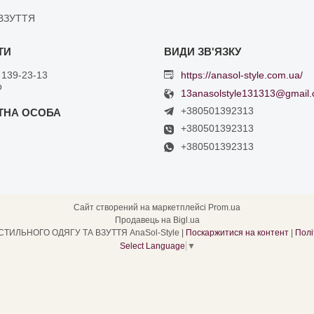
ВЗУТТЯ
 139-23-13
https://anasol-style.com.ua/
р
13anasolstyle131313@gmail
+380501392313
+380501392313
+380501392313
Сайт створений на маркетплейсі
Prom.ua
Продавець на Bigl.ua
ІНТЕРНЕТ МАГАЗИН СТИЛЬНОГО ОДЯГУ ТА ВЗУТТЯ AnaSol-Style |
Поскаржитися на контент
|
Полі
Select Language
▼