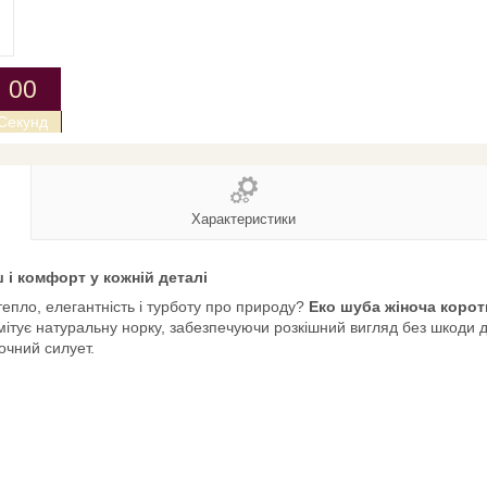
0
0
Секунд
Характеристики
 і комфорт у кожній деталі
епло, елегантність і турботу про природу?
Еко шуба жіноча корот
 імітує натуральну норку, забезпечуючи розкішний вигляд без шкоди 
очний силует.