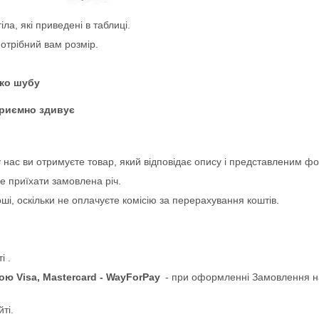
ла, які приведені в таблиці.
отрібний вам розмір.
еко шубу
 приємно здивує
нас ви отримуєте товар, який відповідає опису і представленим фо
е приїхати замовлена річ.
і, оскільки не оплачуєте комісію за перерахування коштів.
і .
ю Visa, Mastercard - WayForPay
- при оформленні Замовлення н
ті.