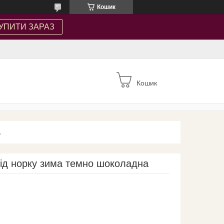
Кошик
УПИТИ ЗАРАЗ
Кошик
А
під норку зима темно шоколадна