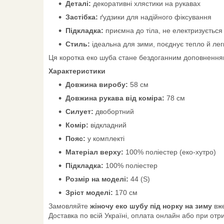
Деталі:
декоративні хлястики на рукавах
Застібка:
ґудзики для надійного фіксування
Підкладка:
приємна до тіла, не електризується
Стиль:
ідеальна для зими, поєднує тепло й легк
Ця коротка еко шуба стане бездоганним доповненням 
Характеристики
Довжина виробу:
58 см
Довжина рукава від коміра:
78 см
Силует:
двобортний
Комір:
відкладний
Пояс:
у комплекті
Матеріал верху:
100% поліестер (еко-хутро)
Підкладка:
100% поліестер
Розмір на моделі:
44 (S)
Зріст моделі:
170 см
Замовляйте
жіночу еко шубу під норку на зиму
вже
Доставка по всій Україні, оплата онлайн або при отр