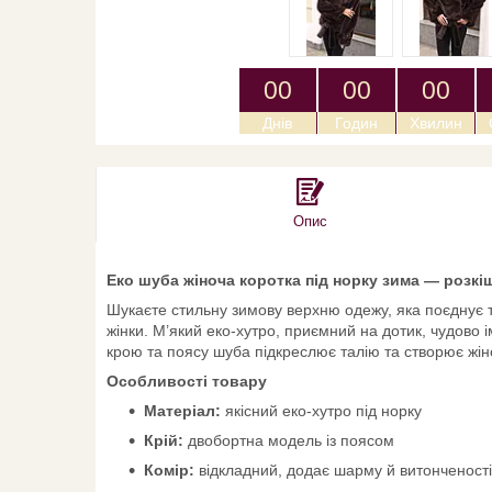
0
0
0
0
0
0
Днів
Годин
Хвилин
Опис
Еко шуба жіноча коротка під норку зима — розкіш
Шукаєте стильну зимову верхню одежу, яка поєднує т
жінки. М’який еко-хутро, приємний на дотик, чудово
крою та поясу шуба підкреслює талію та створює жін
Особливості товару
Матеріал:
якісний еко-хутро під норку
Крій:
двобортна модель із поясом
Комір:
відкладний, додає шарму й витонченості