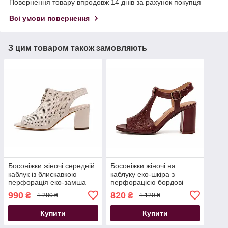
Повернення товару впродовж 14 днів за рахунок покупця
Всі умови повернення
З цим товаром також замовляють
Босоніжки жіночі середній
Босоніжки жіночі на
каблук із блискавкою
каблуку еко-шкіра з
перфорація еко-замша
перфорацією бордові
бежеві
990
820
₴
₴
1 280 ₴
1 120 ₴
Купити
Купити