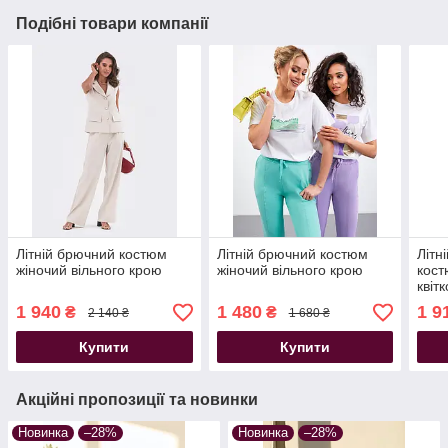
Подібні товари компанії
Літній брючний костюм
Літній брючний костюм
Літн
жіночий вільного крою
жіночий вільного крою
кост
квіт
віль
1 940
1 480
1 9
₴
₴
2 140 ₴
1 680 ₴
Купити
Купити
Акційні пропозиції та новинки
Новинка
–28%
Новинка
–28%