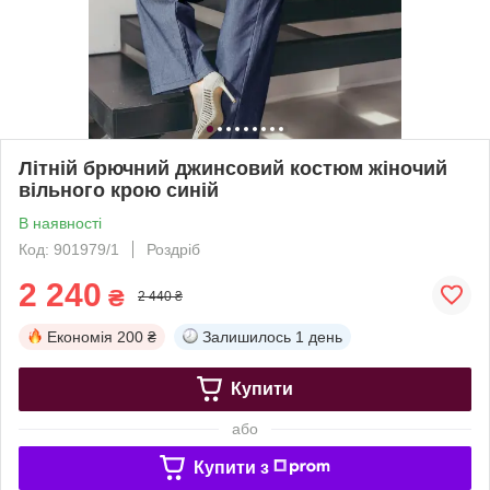
Літній брючний джинсовий костюм жіночий
вільного крою синій
В наявності
Код: 901979/1
Роздріб
2 240
₴
2 440 ₴
Економія
200 ₴
Залишилось
1 день
Купити
або
Купити з