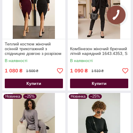
Теплий костюм жіночий
осінній трикотажний з
Комбінезон жіночий брючний
спідницею довгою з розрізом
літній нарядний 1643.4353, S
бордовий
В наявності
В наявності
1 080
1 090
₴
₴
1 500 ₴
1 510 ₴
Купити
Купити
Новинка
–25%
Новинка
–25%