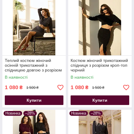
Теплий костюм жіночий
Костюм жіночий трикотажний
осінній трикотажний з
спідниця з розрізом кроп-топ
спідницею довгою з розрізом
чорний
сірий
В наявності
В наявності
1 080
1 080
₴
₴
1 500 ₴
1 500 ₴
Купити
Купити
Новинка
–28%
Новинка
–28%