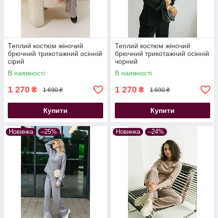
Теплий костюм жіночий
Теплий костюм жіночий
брючний трикотажний осінній
брючний трикотажний осінній
сірий
чорний
В наявності
В наявності
1 270
1 270
₴
₴
1 690 ₴
1 690 ₴
Купити
Купити
Новинка
–25%
Новинка
–24%