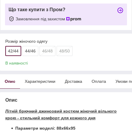
Що таке купити з Пром?
Замовлення під захистом
Розмір жіночого одягу
42/44
44/46
46/48
48/50
В наявності
Опис
Характеристики
Доставка
Оплата
Умови п
Опис
Літній брючний джинсовий костюм жіночий вільного
крою - стильний комфорт для кожного дня
Параметри моделі: 88х66х95