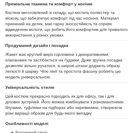
Преміальна тканина та комфорт у носінні
Костюм виготовлений зі складу, що містить поліестер та
віскозу, що забезпечує комфорт під час носіння. Матеріал
приємний на дотик, має гарну зносостійкість та сприяє
відведенню вологи, що робить його комфортим для тривалого
використання у різних умовах.
Продуманий дизайн і посадка
Жакет має круглий виріз горловини з декоративними
клапанами та застібається на ґудзики. Дуже зручна посадка
дозволяє вільно рухатися, а широкі штани додають образу
легкості й шарму. Чіткі лінії та простота фасону роблять цю
модель універсальною.
Універсальність стилю
Цей костюм прекрасно підходить як для офісу, так і для
ділових зустрічей. Його можна комбінувати з різноманітними
блузами, туфлями на підборах або черевиками, створюючи
різні варіації образів для будь-якого випадку.
Особливості моделі
Класичний стиль