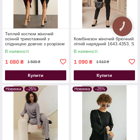
Теплий костюм жіночий
осінній трикотажний з
Комбінезон жіночий брючний
спідницею довгою з розрізом
літній нарядний 1643.4353, S
бордовий
В наявності
В наявності
1 080
1 090
₴
₴
1 500 ₴
1 510 ₴
Купити
Купити
Новинка
–25%
Новинка
–25%