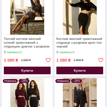
Теплий костюм жіночий
Костюм жіночий трикотажний
осінній трикотажний з
спідниця з розрізом кроп-топ
спідницею довгою з розрізом
чорний
сірий
В наявності
В наявності
1 080
1 080
₴
₴
1 500 ₴
1 500 ₴
Купити
Купити
Новинка
–28%
Новинка
–28%