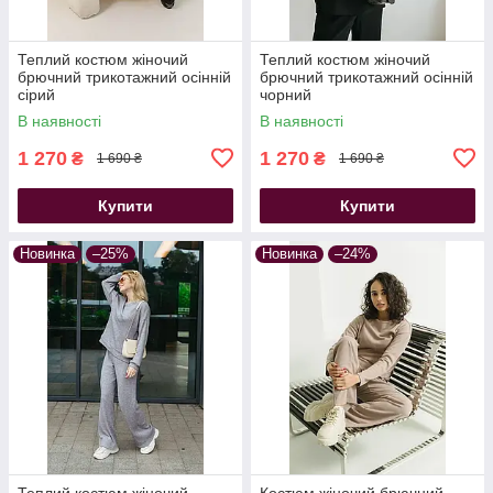
Теплий костюм жіночий
Теплий костюм жіночий
брючний трикотажний осінній
брючний трикотажний осінній
сірий
чорний
В наявності
В наявності
1 270
1 270
₴
₴
1 690 ₴
1 690 ₴
Купити
Купити
Новинка
–25%
Новинка
–24%
Теплий костюм жіночий
Костюм жіночий брючний