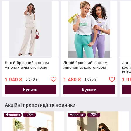
Літній брючний костюм
Літній брючний костюм
Літн
жіночий вільного крою
жіночий вільного крою
кост
квіт
віль
1 940
1 480
1 9
₴
₴
2 140 ₴
1 680 ₴
Купити
Купити
Акційні пропозиції та новинки
Новинка
–28%
Новинка
–28%