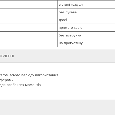
в стилі кежуал
без рукава
довгі
прямого крою
без візерунка
на прогулянку
МОВЛЕННІ
тягом всього періоду використання
лоферами
 для особливих моментів