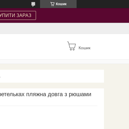
Кошик
УПИТИ ЗАРАЗ
Кошик
А
ретельках пляжна довга з рюшами