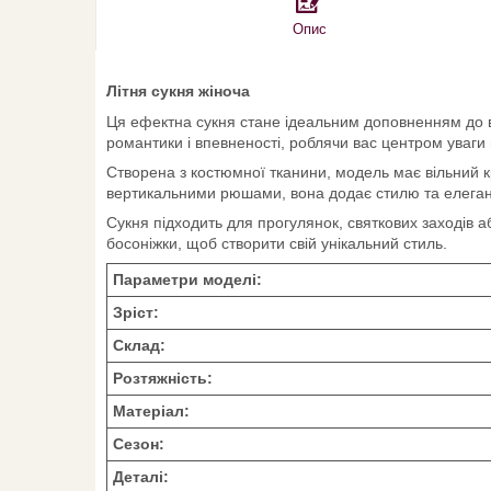
Опис
Літня сукня жіноча
Ця ефектна сукня стане ідеальним доповненням до ва
романтики і впевненості, роблячи вас центром уваги н
Створена з костюмної тканини, модель має вільний к
вертикальними рюшами, вона додає стилю та елегант
Сукня підходить для прогулянок, святкових заходів а
босоніжки, щоб створити свій унікальний стиль.
Параметри моделі:
Зріст:
Склад:
Розтяжність:
Матеріал:
Сезон:
Деталі: