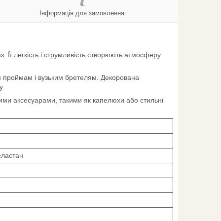
Інформація для замовлення
. Її легкість і струмливість створюють атмосферу
им проймам і вузьким бретелям. Декорована
у.
зними аксесуарами, такими як капелюхи або стильні
еластан