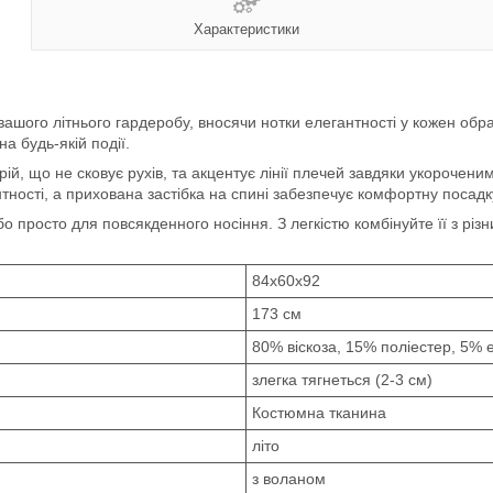
Характеристики
шого літнього гардеробу, вносячи нотки елегантності у кожен образ
а будь-якій події.
рій, що не сковує рухів, та акцентує лінії плечей завдяки укорочен
ності, а прихована застібка на спині забезпечує комфортну посадк
бо просто для повсякденного носіння. З легкістю комбінуйте її з рі
84х60х92
173 см
80% віскоза, 15% поліестер, 5% 
злегка тягнеться (2-3 см)
Костюмна тканина
літо
з воланом