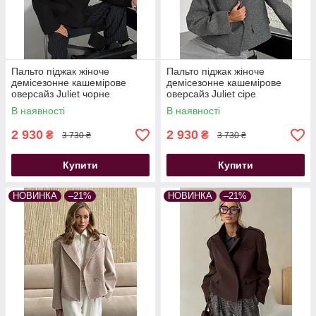
Пальто піджак жіноче
Пальто піджак жіноче
демісезонне кашемірове
демісезонне кашемірове
оверсайз Juliet чорне
оверсайз Juliet сіре
В наявності
В наявності
2 930
2 930
₴
₴
3 730 ₴
3 730 ₴
Купити
Купити
НОВИНКА
–21%
НОВИНКА
–21%