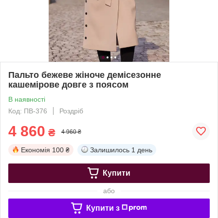
Пальто бежеве жіноче демісезонне
кашемірове довге з поясом
В наявності
Код: ПВ-376
Роздріб
4 860
₴
4 960 ₴
Економія
100 ₴
Залишилось
1 день
Купити
або
Купити з