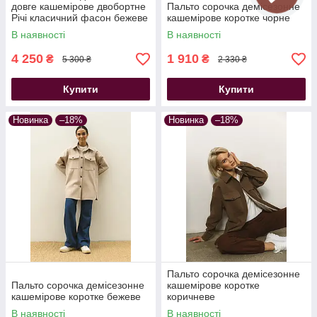
довге кашемірове двобортне
Пальто сорочка демісезонне
Річі класичний фасон бежеве
кашемірове коротке чорне
В наявності
В наявності
4 250
1 910
₴
₴
5 300 ₴
2 330 ₴
Купити
Купити
Новинка
–18%
Новинка
–18%
Пальто сорочка демісезонне
Пальто сорочка демісезонне
кашемірове коротке
кашемірове коротке бежеве
коричневе
В наявності
В наявності