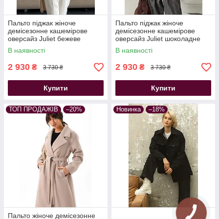
Пальто піджак жіноче
Пальто піджак жіноче
демісезонне кашемірове
демісезонне кашемірове
оверсайз Juliet бежеве
оверсайз Juliet шоколадне
В наявності
В наявності
2 930
2 930
₴
₴
3 730 ₴
3 730 ₴
Купити
Купити
ТОП ПРОДАЖІВ
–20%
Новинка
–18%
Пальто жіноче демісезонне