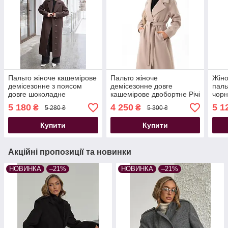
Пальто жіноче кашемірове
Пальто жіноче
Жіно
демісезонне з поясом
демісезонне довге
паль
довге шоколадне
кашемірове двобортне Річі
чор
класичний фасон бежеве
5 180
4 250
5 1
₴
₴
5 280 ₴
5 300 ₴
Купити
Купити
Акційні пропозиції та новинки
НОВИНКА
–21%
НОВИНКА
–21%