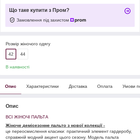
Що таке купити з Пром?
Замовлення під захистом
Розмір жіночого одягу
42
44
В наявності
Опис
Характеристики
Доставка
Оплата
Умови п
Опис
ВСІ ЖІНОЧІ ПАЛЬТА
Жіноче демісезонне пальто з нової колекції -
це переосмислення класики: практичний элемент гардеробу,
справжній модний акцент цього сезону. Модель пальта