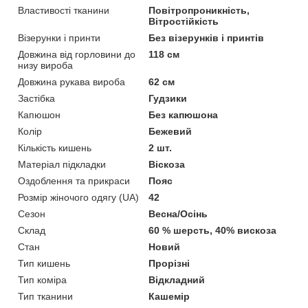
Властивості тканини
Повітропроникність,
Вітростійкість
Візерунки і принти
Без візерунків і принтів
Довжина від горловини до
118 см
низу вироба
Довжина рукава вироба
62 см
Застібка
Гудзики
Капюшон
Без капюшона
Колір
Бежевий
Кількість кишень
2 шт.
Матеріал підкладки
Віскоза
Оздоблення та прикраси
Пояс
Розмір жіночого одягу (UA)
42
Сезон
Весна/Осінь
Склад
60 % шерсть, 40% вискоза
Стан
Новий
Тип кишень
Прорізні
Тип коміра
Відкладний
Тип тканини
Кашемір