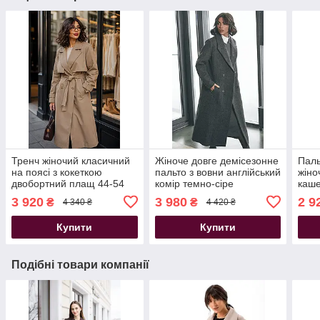
Тренч жіночий класичний
Жіноче довге демісезонне
Паль
на поясі з кокеткою
пальто з вовни англійський
жіно
двобортний плащ 44-54
комір темно-сіре
каше
розміри пісочний
беж
3 920
3 980
2 9
₴
₴
4 340 ₴
4 420 ₴
Купити
Купити
Подібні товари компанії