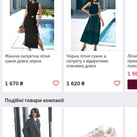
Жіноча силуетна літня
Чорна літня сукня а
Літн
сукня довга чорна
силуету з відкритими
прин
плечима довга
пояс
1 5
1 670
1 620
₴
₴
Подібні товари компанії