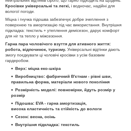
нейтральних відтінків сірого, що гарно підходить на щодень.
Кросівки універсальні та легкі,
і водночас, надійні для
вологої погоди.
Міцна і гнучка підошва забезпечує добре зчеплення з
поверхнею та амортизацію під час використання. Внутрішня
підкладка: текстиль + утеплення демісезон, дарує комфорт
для ніг та тепло у міжсезоння.
Гарна пара чоловічого взуття для ативного життя:
робота, відпочинок, туризму.
Універсальні відтінки дають
змогу поєдкувати ці чоловічі кросівки з усім базовим
гардеробом.
Верх: міцна еко-шкіра
Виробництво: фабричний В'єтнам - рівні шви,
правильна форма, матеріали нового покоління
Розмірність моделі: повномірки, йдуть розмір у
розмір
Підошва:
EVA -
гарна
амортизація,
висока еластичність та стійкість до вологи
Сезон: весна, осінь
Внутрішня підкладка: текстиль