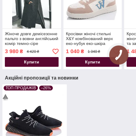
Жіноче довге демісезонне
Кросівки жіночі стильні
Крос
пальто з вовни англійський
X&Y комбінований верх
жіно
комір темно-сіре
еко-нубук еко-шкіра
та з
перфорація беж з білим
3 980
1 040
1 4
₴
₴
4 420 ₴
1 340 ₴
Купити
Купити
Акційні пропозиції та новинки
ТОП ПРОДАЖІВ
–26%