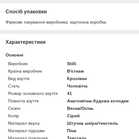
Спосіб упаковки
Фірмове пакування виробника: картонна коробка
Характеристики
Основні
Виробник
Stilli
Країна виробник
В'єтнам
Вид взуття
Кросівки
Стать
Чоловіча
Розмір чоловічого взуття
41
Повнота взуття
Анатомічна будова колодки
Сезон
Весна/Осінь
Колір
Сірий
Матеріал верху
Штучна шкіра/текстиль
Матеріал підошви
Піна
Матеріал підкладки
Текстиль