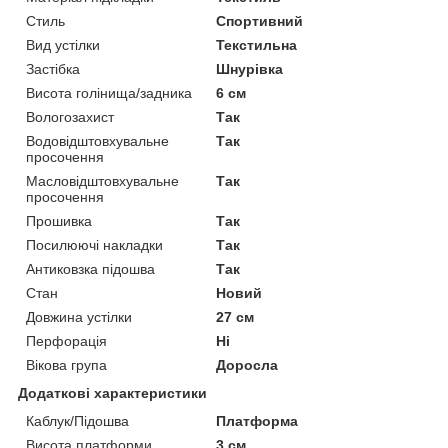
Стиль
Спортивний
Вид устілки
Текстильна
Застібка
Шнурівка
Висота голінища/задника
6 см
Вологозахист
Так
Водовідштовхувальне
Так
просочення
Масловідштовхувальне
Так
просочення
Прошивка
Так
Посилюючі накладки
Так
Антиковзка підошва
Так
Стан
Новий
Довжина устілки
27 см
Перфорація
Ні
Вікова група
Доросла
Додаткові характеристики
Каблук/Підошва
Платформа
Висота платформи
3 см