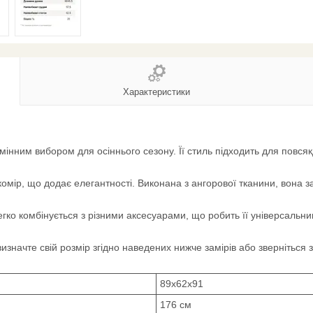
Характеристики
відмінним вибором для осіннього сезону. Її стиль підходить для по
комір, що додає елегантності. Виконана з ангорової тканини, вона за
егко комбінується з різними аксесуарами, що робить її універсаль
визначте свій розмір згідно наведених нижче замірів або зверніться
89х62х91
176 см