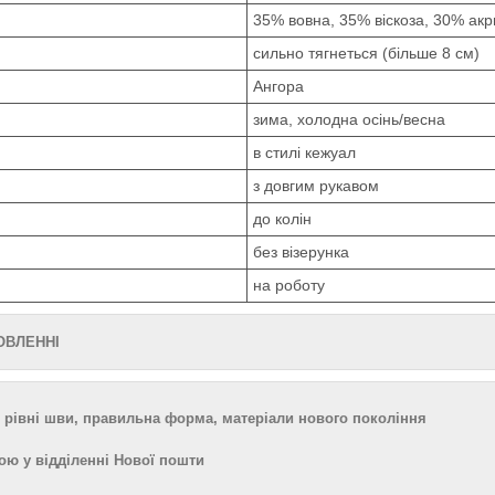
35% вовна, 35% віскоза, 30% акр
сильно тягнеться (більше 8 см)
Ангора
зима, холодна осінь/весна
в стилі кежуал
з довгим рукавом
до колін
без візерунка
на роботу
МОВЛЕННІ
 рівні шви, правильна форма, матеріали нового покоління
ою у відділенні Нової пошти