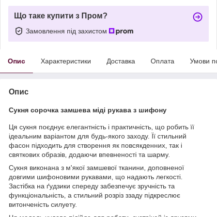
Що таке купити з Пром?
Замовлення під захистом
Опис
Характеристики
Доставка
Оплата
Умови п
Опис
Сукня сорочка замшева міді рукава з шифону
Ця сукня поєднує елегантність і практичність, що робить її
ідеальним варіантом для будь-якого заходу. Її стильний
фасон підходить для створення як повсякденних, так і
святкових образів, додаючи впевненості та шарму.
Сукня виконана з м'якої замшевої тканини, доповненої
довгими шифоновими рукавами, що надають легкості.
Застібка на ґудзики спереду забезпечує зручність та
функціональність, а стильний розріз ззаду підкреслює
витонченість силуету.