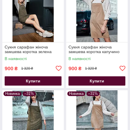
Сукня сарафан жіноча
Сукня сарафан жіноча
замшева коротка зелена
замшева коротка капучино
В наявності
В наявності
900
900
₴
₴
1 320 ₴
1 320 ₴
Купити
Купити
Новинка
–31%
Новинка
–31%