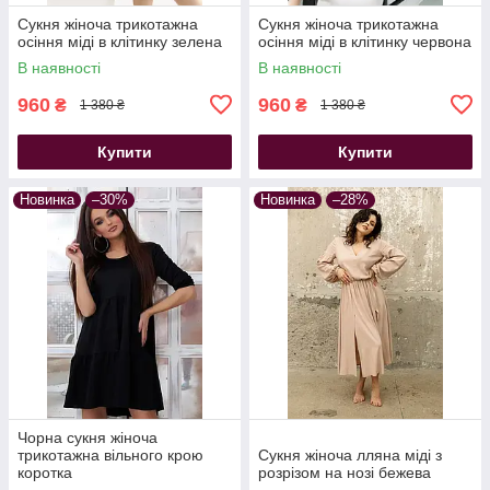
Сукня жіноча трикотажна
Сукня жіноча трикотажна
осіння міді в клітинку зелена
осіння міді в клітинку червона
В наявності
В наявності
960
960
₴
₴
1 380 ₴
1 380 ₴
Купити
Купити
Новинка
–30%
Новинка
–28%
Чорна сукня жіноча
трикотажна вільного крою
Сукня жіноча лляна міді з
коротка
розрізом на нозі бежева