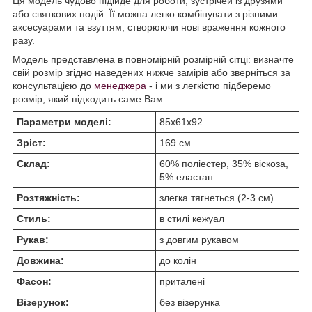
Ця модель чудово підійде для роботи, зустрічей із друзями
або святкових подій. Її можна легко комбінувати з різними
аксесуарами та взуттям, створюючи нові враження кожного
разу.
Модель представлена в повномірній розмірній сітці: визначте
свій розмір згідно наведених нижче замірів або зверніться за
консультацією до
менеджера
- і ми з легкістю підберемо
розмір, який підходить саме Вам.
Параметри моделі:
85х61х92
Зріст:
169 см
Склад:
60% поліестер, 35% віскоза,
5% еластан
Розтяжність:
злегка тягнеться (2-3 см)
Стиль:
в стилі кежуал
Рукав:
з довгим рукавом
Довжина:
до колін
Фасон:
приталені
Візерунок:
без візерунка