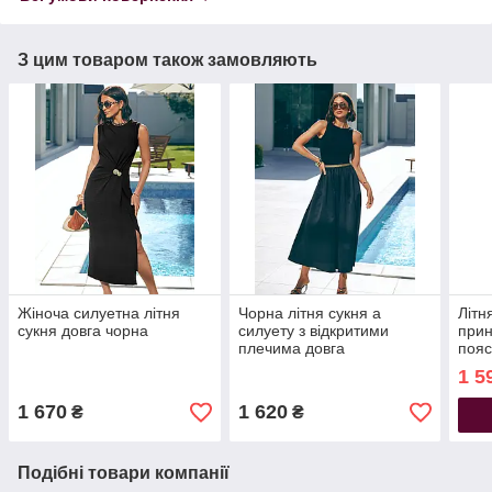
З цим товаром також замовляють
Жіноча силуетна літня
Чорна літня сукня а
Літн
сукня довга чорна
силуету з відкритими
прин
плечима довга
пояс
1 5
1 670
1 620
₴
₴
Подібні товари компанії