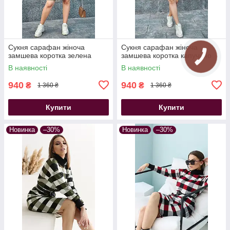
Сукня сарафан жіноча
Сукня сарафан жіноча
замшева коротка зелена
замшева коротка капучино
В наявності
В наявності
940
940
₴
₴
1 360 ₴
1 360 ₴
Купити
Купити
Новинка
–30%
Новинка
–30%