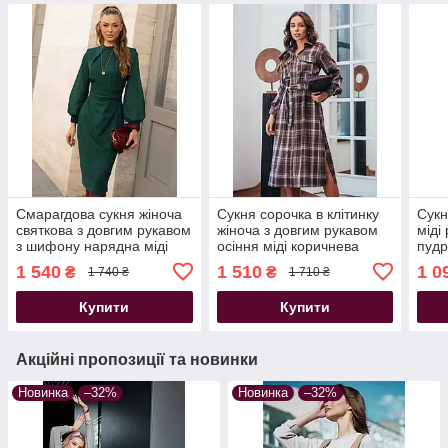
Смарагдова сукня жіноча
Сукня сорочка в клітинку
Сукн
святкова з довгим рукавом
жіноча з довгим рукавом
міді
з шифону нарядна міді
осіння міді коричнева
пуд
1 540
1 510
1 0
₴
₴
1 740 ₴
1 710 ₴
Купити
Купити
Акційні пропозиції та новинки
Новинка
–32%
Новинка
–32%